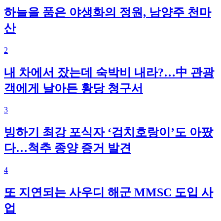
하늘을 품은 야생화의 정원, 남양주 천마
산
2
내 차에서 잤는데 숙박비 내라?…中 관광
객에게 날아든 황당 청구서
3
빙하기 최강 포식자 ‘검치호랑이’도 아팠
다…척추 종양 증거 발견
4
또 지연되는 사우디 해군 MMSC 도입 사
업