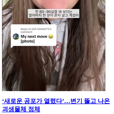
‘새로운 공포가 열렸다’…변기 뚫고 나온
괴생물체 정체