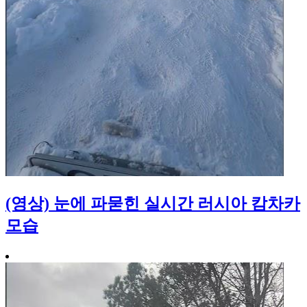
(영상) 눈에 파묻힌 실시간 러시아 캄차카
모습