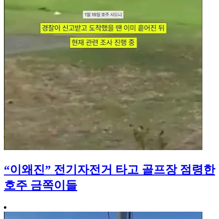
“이왜진” 전기자전거 타고 골프장 점령한
호주 금쪽이들