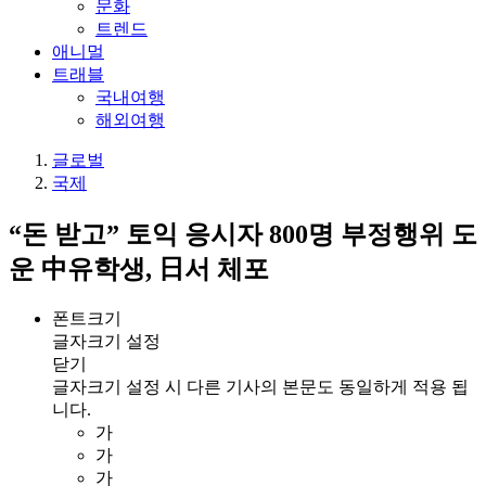
문화
트렌드
애니멀
트래블
국내여행
해외여행
글로벌
국제
“돈 받고” 토익 응시자 800명 부정행위 도
운 中유학생, 日서 체포
폰트크기
글자크기 설정
닫기
글자크기 설정 시 다른 기사의 본문도 동일하게 적용 됩
니다.
가
가
가