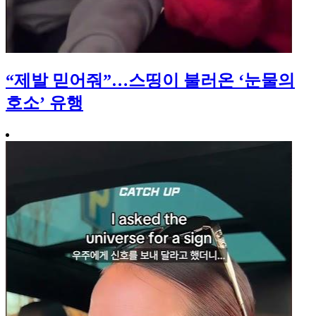
“제발 믿어줘”…스띵이 불러온 ‘눈물의
호소’ 유행