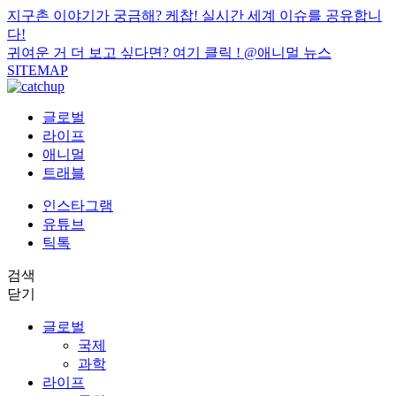
지구촌 이야기가 궁금해? 케찹! 실시간 세계 이슈를 공유합니
다!
귀여운 거 더 보고 싶다면? 여기 클릭 !
@애니멀 뉴스
SITEMAP
글로벌
라이프
애니멀
트래블
인스타그램
유튜브
틱톡
검색
닫기
글로벌
국제
과학
라이프