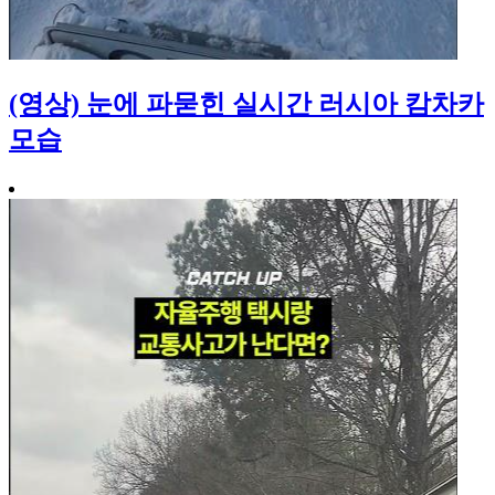
(영상) 눈에 파묻힌 실시간 러시아 캄차카
모습