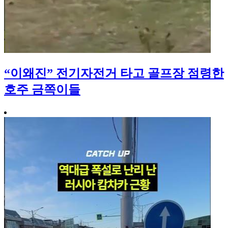
“이왜진” 전기자전거 타고 골프장 점령한
호주 금쪽이들