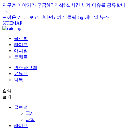
지구촌 이야기가 궁금해? 케찹! 실시간 세계 이슈를 공유합니
다!
귀여운 거 더 보고 싶다면? 여기 클릭 !
@애니멀 뉴스
SITEMAP
글로벌
라이프
애니멀
트래블
인스타그램
유튜브
틱톡
검색
닫기
글로벌
국제
과학
라이프