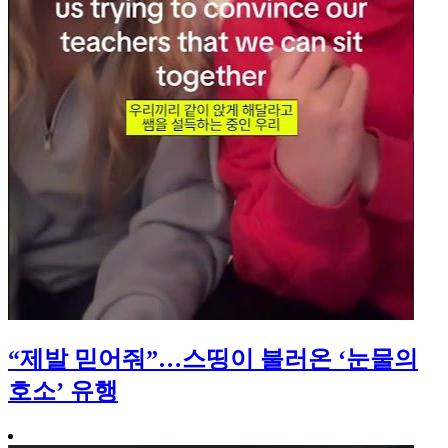
“제발 믿어줘”…스띵이 불러온 ‘눈물의
호소’ 유행