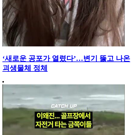
‘새로운 공포가 열렸다’…변기 뚫고 나온
괴생물체 정체