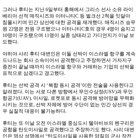
그러나 후티는 지난 6일부터 홍해에서 그리스 선사 소유 라이
베리아 선적 매직시즈와 이터니티C 등 벌크선 2척을 잇달아
침몰시키며 민간 상선에 대한 공격을 재개했다. 매직시즈 승무
원 22명은 전원 구조됐으나 이터니티C호의 경우 4명이 숨지고
10명이 구조됐으며 11명이 실종 상태라고 가디언지가 이날 보
도했다.
야히야 사리 후티 대변인은 이들 선박이 이스라엘 항구를 계속
드나드는 회사 소속이어서 공격했다고 주장하면서 가자지구
종전이 끝날 때까지 이스라엘 항구와 거래하는 기업의 선박을
표적으로 삼겠다고 경고했다.
후티는 선박 공격 시 ‘복합 동시 공격’이란 전술을 사용한다고
알려졌다. 이는 서로 다른 방향에서 무인수상정(USV)과 무인
항공기(UAV), 미사일, 로켓포로 동시 공격해 방어망을 무력화
시키는 것으로, 선박 자체에 방어 수단이 없는 민간 상선의 경
우 실질적 대응이 불가능하다.
후티는 또 이날 오전 이스라엘 중심도시 텔아비브의 벤구리온
공항을 탄도미사일로 공격했다고 주장하기도 했다. 사리 대변
인은 영상 성명에서 “탄도미사일을 사용한 양질의 군사 작전