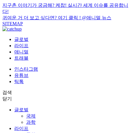
지구촌 이야기가 궁금해? 케찹! 실시간 세계 이슈를 공유합니
다!
귀여운 거 더 보고 싶다면? 여기 클릭 !
@애니멀 뉴스
SITEMAP
글로벌
라이프
애니멀
트래블
인스타그램
유튜브
틱톡
검색
닫기
글로벌
국제
과학
라이프