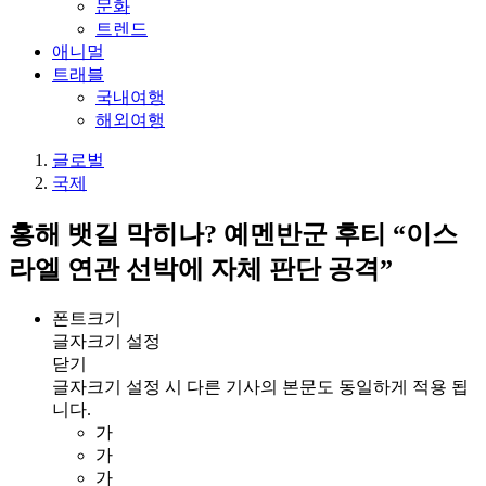
문화
트렌드
애니멀
트래블
국내여행
해외여행
글로벌
국제
홍해 뱃길 막히나? 예멘반군 후티 “이스
라엘 연관 선박에 자체 판단 공격”
폰트크기
글자크기 설정
닫기
글자크기 설정 시 다른 기사의 본문도 동일하게 적용 됩
니다.
가
가
가