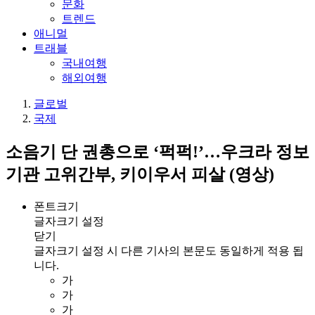
문화
트렌드
애니멀
트래블
국내여행
해외여행
글로벌
국제
소음기 단 권총으로 ‘퍽퍽!’…우크라 정보
기관 고위간부, 키이우서 피살 (영상)
폰트크기
글자크기 설정
닫기
글자크기 설정 시 다른 기사의 본문도 동일하게 적용 됩
니다.
가
가
가