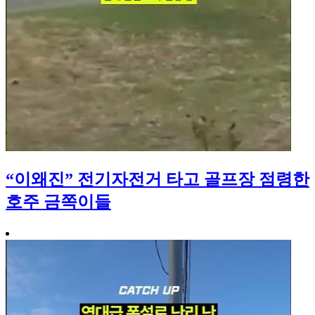
“이왜진” 전기자전거 타고 골프장 점령한
호주 금쪽이들