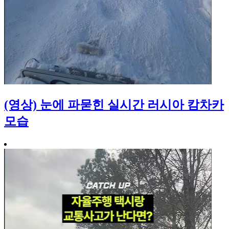
(영상) 눈에 파묻힌 실시간 러시아 캄차카
모습