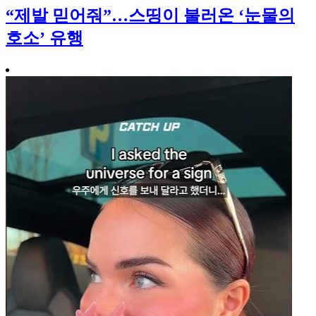
“제발 믿어줘”…스띵이 불러온 ‘눈물의
호소’ 유행