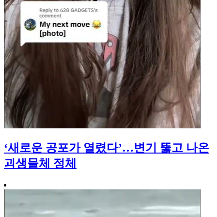
‘새로운 공포가 열렸다’…변기 뚫고 나온
괴생물체 정체