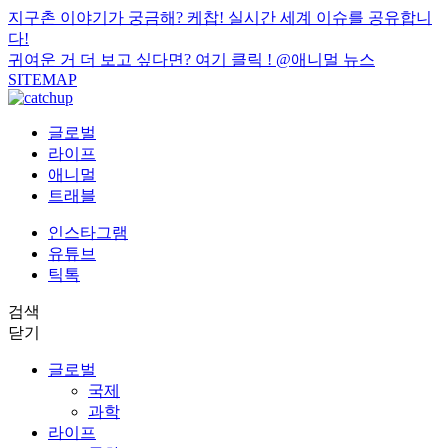
지구촌 이야기가 궁금해? 케찹! 실시간 세계 이슈를 공유합니
다!
귀여운 거 더 보고 싶다면? 여기 클릭 !
@애니멀 뉴스
SITEMAP
글로벌
라이프
애니멀
트래블
인스타그램
유튜브
틱톡
검색
닫기
글로벌
국제
과학
라이프