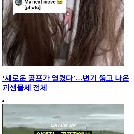
‘새로운 공포가 열렸다’…변기 뚫고 나온
괴생물체 정체