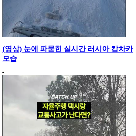
(영상) 눈에 파묻힌 실시간 러시아 캄차카
모습