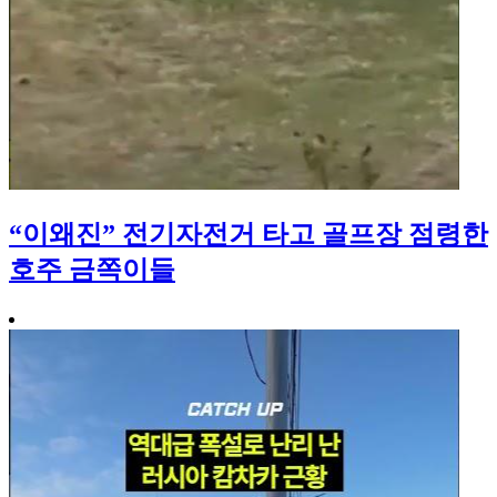
“이왜진” 전기자전거 타고 골프장 점령한
호주 금쪽이들