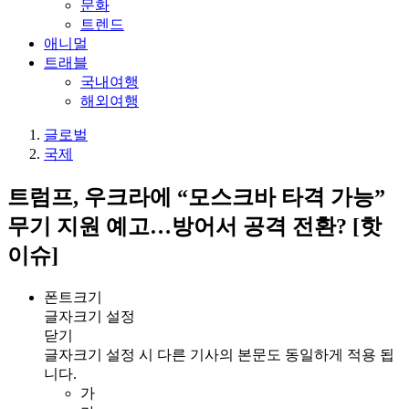
문화
트렌드
애니멀
트래블
국내여행
해외여행
글로벌
국제
트럼프, 우크라에 “모스크바 타격 가능”
무기 지원 예고…방어서 공격 전환? [핫
이슈]
폰트크기
글자크기 설정
닫기
글자크기 설정 시 다른 기사의 본문도 동일하게 적용 됩
니다.
가