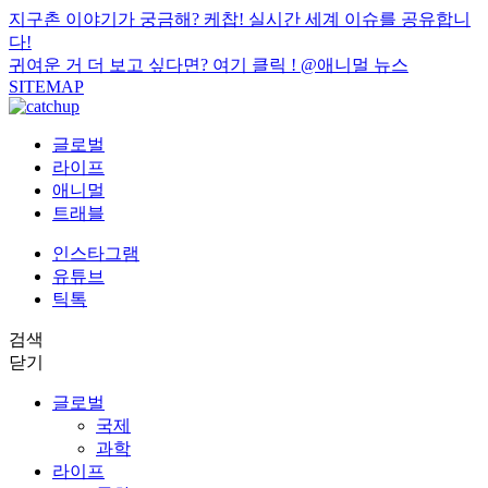
지구촌 이야기가 궁금해? 케찹! 실시간 세계 이슈를 공유합니
다!
귀여운 거 더 보고 싶다면? 여기 클릭 !
@애니멀 뉴스
SITEMAP
글로벌
라이프
애니멀
트래블
인스타그램
유튜브
틱톡
검색
닫기
글로벌
국제
과학
라이프