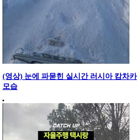
(영상) 눈에 파묻힌 실시간 러시아 캄차카
모습