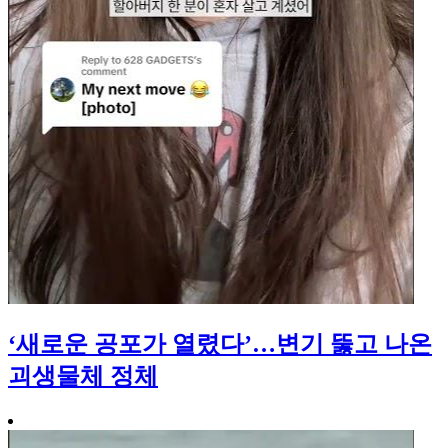
‘새로운 공포가 열렸다’…변기 뚫고 나온
괴생물체 정체