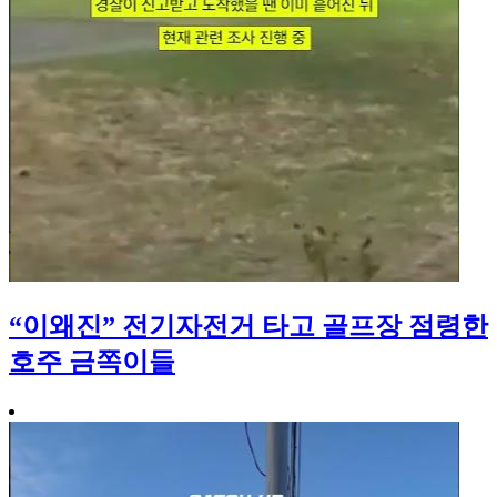
“이왜진” 전기자전거 타고 골프장 점령한
호주 금쪽이들