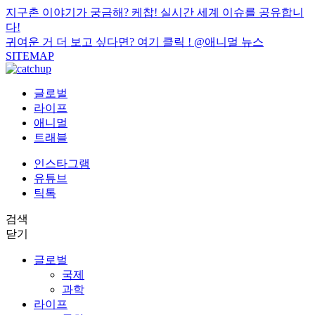
지구촌 이야기가 궁금해? 케찹! 실시간 세계 이슈를 공유합니
다!
귀여운 거 더 보고 싶다면? 여기 클릭 !
@애니멀 뉴스
SITEMAP
글로벌
라이프
애니멀
트래블
인스타그램
유튜브
틱톡
검색
닫기
글로벌
국제
과학
라이프