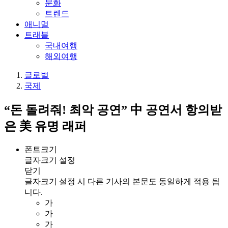
문화
트렌드
애니멀
트래블
국내여행
해외여행
글로벌
국제
“돈 돌려줘! 최악 공연” 中 공연서 항의받
은 美 유명 래퍼
폰트크기
글자크기 설정
닫기
글자크기 설정 시 다른 기사의 본문도 동일하게 적용 됩
니다.
가
가
가