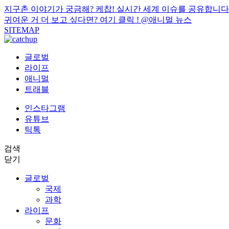
지구촌 이야기가 궁금해? 케찹! 실시간 세계 이슈를 공유합니다
귀여운 거 더 보고 싶다면? 여기 클릭 !
@애니멀 뉴스
SITEMAP
글로벌
라이프
애니멀
트래블
인스타그램
유튜브
틱톡
검색
닫기
글로벌
국제
과학
라이프
문화