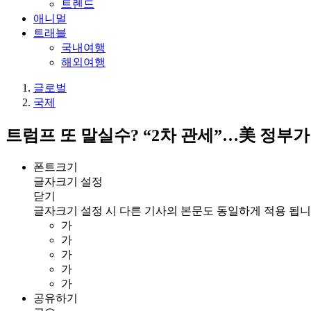
트렌드
애니멀
트래블
국내여행
해외여행
글로벌
국제
트럼프 또 말실수? “2차 관세”…美 정부가
폰트크기
글자크기 설정
닫기
글자크기 설정 시 다른 기사의 본문도 동일하게 적용 됩니
가
가
가
가
가
공유하기