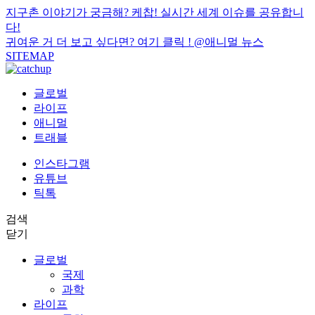
지구촌 이야기가 궁금해? 케찹! 실시간 세계 이슈를 공유합니
다!
귀여운 거 더 보고 싶다면? 여기 클릭 !
@애니멀 뉴스
SITEMAP
글로벌
라이프
애니멀
트래블
인스타그램
유튜브
틱톡
검색
닫기
글로벌
국제
과학
라이프