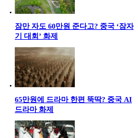
잠만 자도 60만원 준다고? 중국 ‘잠자
기 대회’ 화제
65만원에 드라마 한편 뚝딱? 중국 AI
드라마 화제