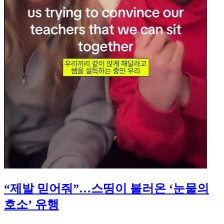
“제발 믿어줘”…스띵이 불러온 ‘눈물의
호소’ 유행