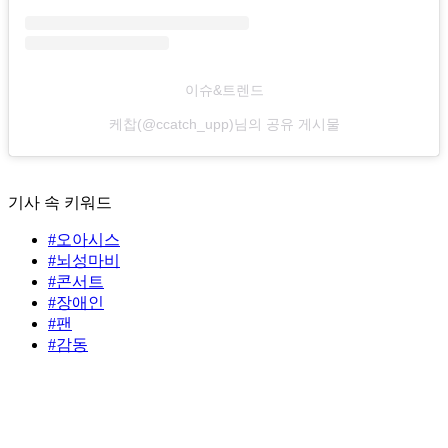
이슈&트렌드
케찹(@ccatch_upp)님의 공유 게시물
기사 속 키워드
#오아시스
#뇌성마비
#콘서트
#장애인
#팬
#감동