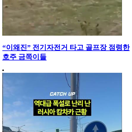
“이왜진” 전기자전거 타고 골프장 점령한
호주 금쪽이들