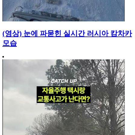
(영상) 눈에 파묻힌 실시간 러시아 캄차카
모습