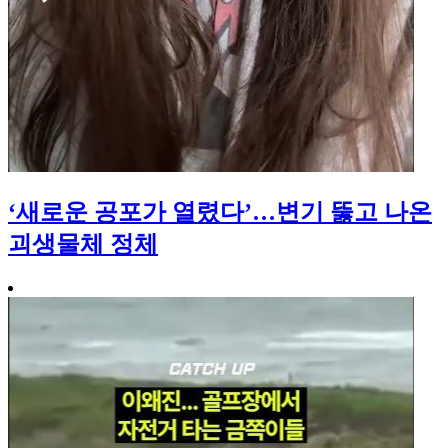
‘새로운 공포가 열렸다’…변기 뚫고 나온
괴생물체 정체