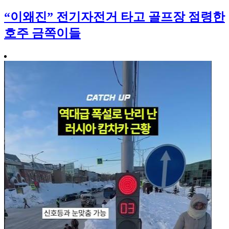
“이왜진” 전기자전거 타고 골프장 점령한
호주 금쪽이들