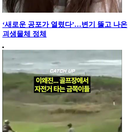
‘새로운 공포가 열렸다’…변기 뚫고 나온
괴생물체 정체