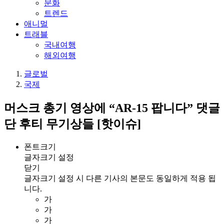
문화
트렌드
애니멀
트래블
국내여행
해외여행
글로벌
국제
머스크 총기 영상에 “AR-15 팝니다” 댓글
단 후티 무기상들 [핫이슈]
폰트크기
글자크기 설정
닫기
글자크기 설정 시 다른 기사의 본문도 동일하게 적용 됩
니다.
가
가
가