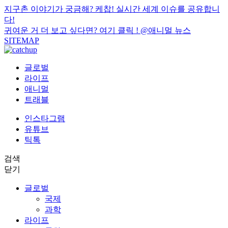
지구촌 이야기가 궁금해? 케찹! 실시간 세계 이슈를 공유합니
다!
귀여운 거 더 보고 싶다면? 여기 클릭 !
@애니멀 뉴스
SITEMAP
글로벌
라이프
애니멀
트래블
인스타그램
유튜브
틱톡
검색
닫기
글로벌
국제
과학
라이프