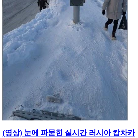
(영상) 눈에 파묻힌 실시간 러시아 캄차카