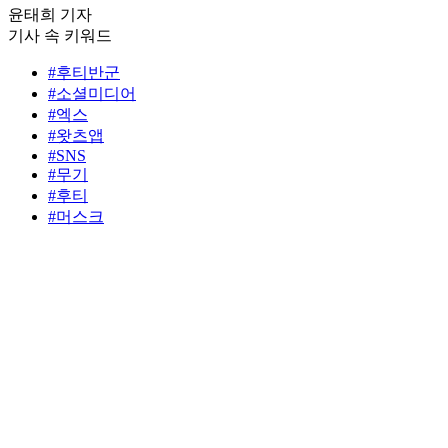
윤태희 기자
기사 속 키워드
#후티반군
#소셜미디어
#엑스
#왓츠앱
#SNS
#무기
#후티
#머스크