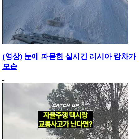
(영상) 눈에 파묻힌 실시간 러시아 캄차카
모습