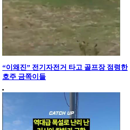
“이왜진” 전기자전거 타고 골프장 점령한
호주 금쪽이들