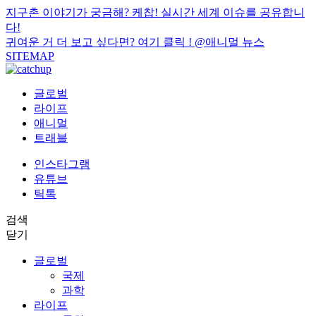
지구촌 이야기가 궁금해? 케찹! 실시간 세계 이슈를 공유합니
다!
귀여운 거 더 보고 싶다면? 여기 클릭 !
@애니멀 뉴스
SITEMAP
글로벌
라이프
애니멀
트래블
인스타그램
유튜브
틱톡
검색
닫기
글로벌
국제
과학
라이프