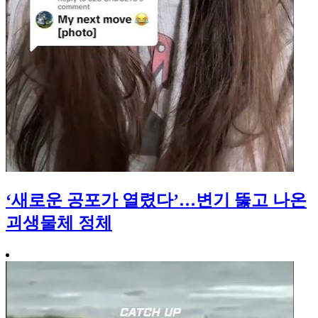
‘새로운 공포가 열렸다’…변기 뚫고 나온
괴생물체 정체