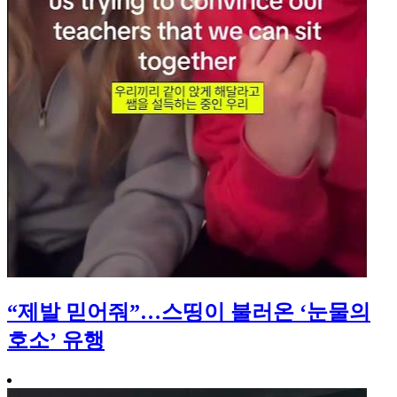
“제발 믿어줘”…스띵이 불러온 ‘눈물의
호소’ 유행