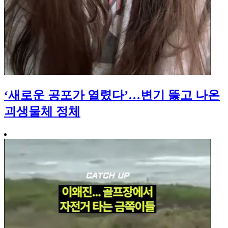
‘새로운 공포가 열렸다’…변기 뚫고 나온
괴생물체 정체