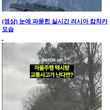
(영상) 눈에 파묻힌 실시간 러시아 캄차카
모습