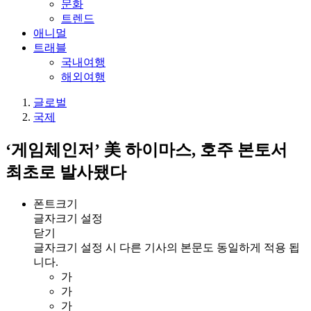
문화
트렌드
애니멀
트래블
국내여행
해외여행
글로벌
국제
‘게임체인저’ 美 하이마스, 호주 본토서
최초로 발사됐다
폰트크기
글자크기 설정
닫기
글자크기 설정 시 다른 기사의 본문도 동일하게 적용 됩
니다.
가
가
가