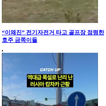
“이왜진” 전기자전거 타고 골프장 점령한
호주 금쪽이들