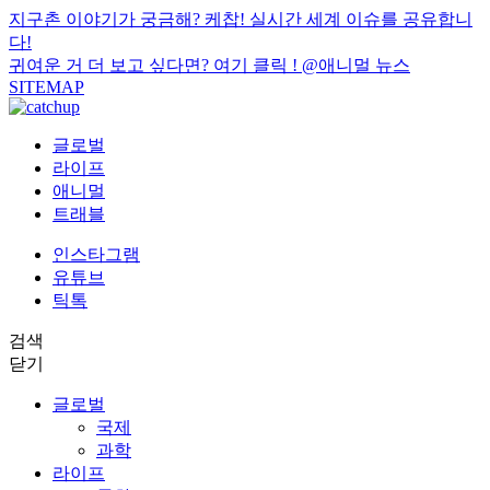
지구촌 이야기가 궁금해? 케찹! 실시간 세계 이슈를 공유합니
다!
귀여운 거 더 보고 싶다면? 여기 클릭 !
@애니멀 뉴스
SITEMAP
글로벌
라이프
애니멀
트래블
인스타그램
유튜브
틱톡
검색
닫기
글로벌
국제
과학
라이프