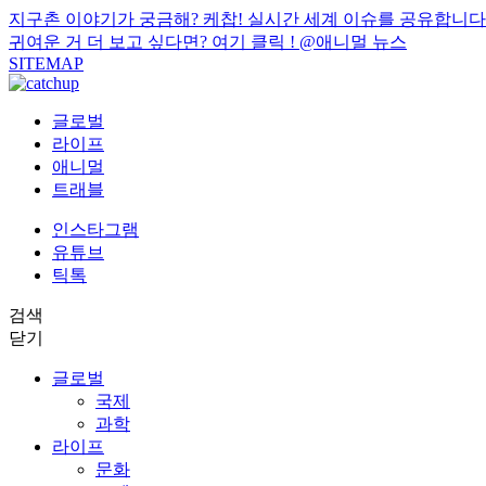
지구촌 이야기가 궁금해? 케찹! 실시간 세계 이슈를 공유합니다
귀여운 거 더 보고 싶다면? 여기 클릭 !
@애니멀 뉴스
SITEMAP
글로벌
라이프
애니멀
트래블
인스타그램
유튜브
틱톡
검색
닫기
글로벌
국제
과학
라이프
문화