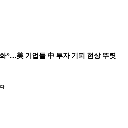
완화”…美 기업들 中 투자 기피 현상 뚜렷
다.