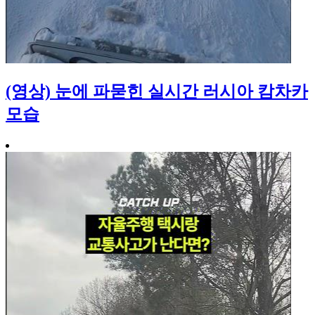
(영상) 눈에 파묻힌 실시간 러시아 캄차카
모습