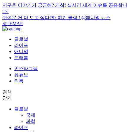
지구촌 이야기가 궁금해? 케찹! 실시간 세계 이슈를 공유합니
다!
귀여운 거 더 보고 싶다면? 여기 클릭 !
@애니멀 뉴스
SITEMAP
글로벌
라이프
애니멀
트래블
인스타그램
유튜브
틱톡
검색
닫기
글로벌
국제
과학
라이프