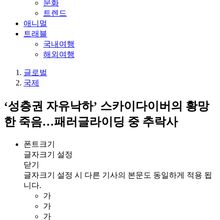
문화
트렌드
애니멀
트래블
국내여행
해외여행
글로벌
국제
‘성층권 자유낙하’ 스카이다이버의 황망
한 죽음…패러글라이딩 중 추락사
폰트크기
글자크기 설정
닫기
글자크기 설정 시 다른 기사의 본문도 동일하게 적용 됩
니다.
가
가
가