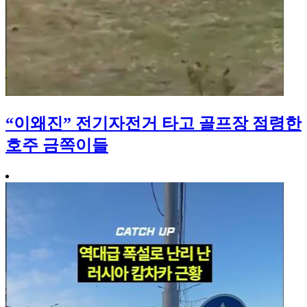
“이왜진” 전기자전거 타고 골프장 점령한
호주 금쪽이들