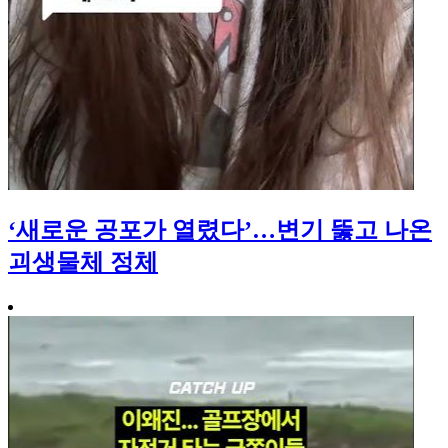
‘새로운 공포가 열렸다’…변기 뚫고 나온
괴생물체 정체