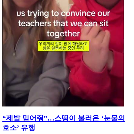
“제발 믿어줘”…스띵이 불러온 ‘눈물의
호소’ 유행