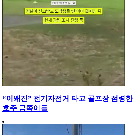
“이왜진” 전기자전거 타고 골프장 점령한
호주 금쪽이들