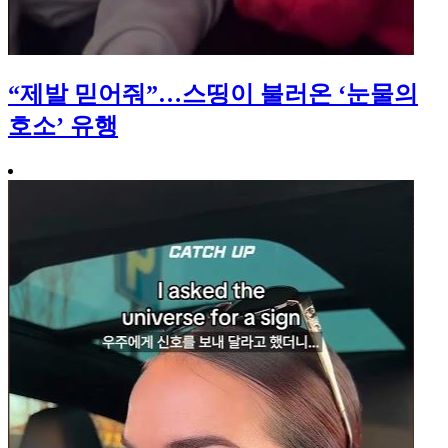
“제발 믿어줘”…스띵이 불러온 ‘눈물의
호소’ 유행