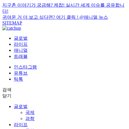
지구촌 이야기가 궁금해? 케찹! 실시간 세계 이슈를 공유합니
다!
귀여운 거 더 보고 싶다면? 여기 클릭 !
@애니멀 뉴스
SITEMAP
글로벌
라이프
애니멀
트래블
인스타그램
유튜브
틱톡
검색
닫기
글로벌
국제
과학
라이프