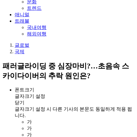
문화
트렌드
애니멀
트래블
국내여행
해외여행
글로벌
국제
패러글라이딩 중 심장마비?…초음속 스
카이다이버의 추락 원인은?
폰트크기
글자크기 설정
닫기
글자크기 설정 시 다른 기사의 본문도 동일하게 적용 됩
니다.
가
가
가