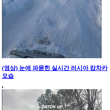
(영상) 눈에 파묻힌 실시간 러시아 캄차카
모습