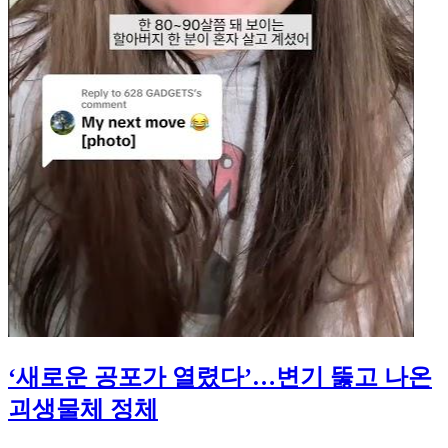
‘새로운 공포가 열렸다’…변기 뚫고 나온
괴생물체 정체