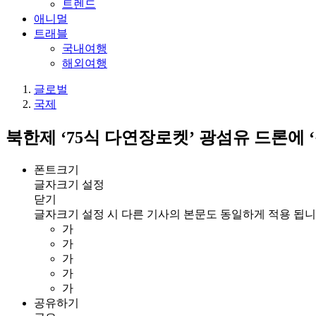
트렌드
애니멀
트래블
국내여행
해외여행
글로벌
국제
북한제 ‘75식 다연장로켓’ 광섬유 드론에 
폰트크기
글자크기 설정
닫기
글자크기 설정 시 다른 기사의 본문도 동일하게 적용 됩니
가
가
가
가
가
공유하기