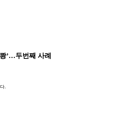
‘쾅’…두번째 사례
다.