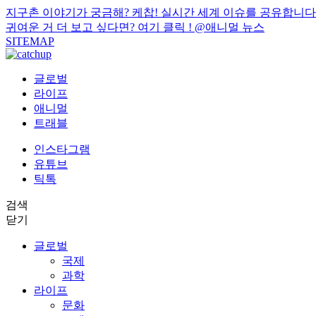
지구촌 이야기가 궁금해? 케찹! 실시간 세계 이슈를 공유합니다
귀여운 거 더 보고 싶다면? 여기 클릭 !
@애니멀 뉴스
SITEMAP
글로벌
라이프
애니멀
트래블
인스타그램
유튜브
틱톡
검색
닫기
글로벌
국제
과학
라이프
문화