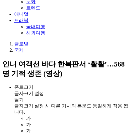
문화
트렌드
애니멀
트래블
국내여행
해외여행
글로벌
국제
인니 여객선 바다 한복판서 ‘활활’…568
명 기적 생존 (영상)
폰트크기
글자크기 설정
닫기
글자크기 설정 시 다른 기사의 본문도 동일하게 적용 됩
니다.
가
가
가