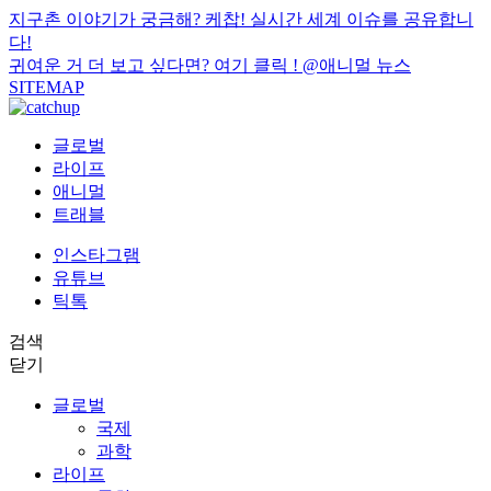
지구촌 이야기가 궁금해? 케찹! 실시간 세계 이슈를 공유합니
다!
귀여운 거 더 보고 싶다면? 여기 클릭 !
@애니멀 뉴스
SITEMAP
글로벌
라이프
애니멀
트래블
인스타그램
유튜브
틱톡
검색
닫기
글로벌
국제
과학
라이프