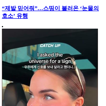
“제발 믿어줘”…스띵이 불러온 ‘눈물의
호소’ 유행