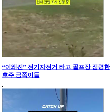
“이왜진” 전기자전거 타고 골프장 점령한
호주 금쪽이들