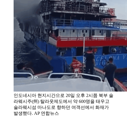
인도네시아 현지시간으로 20일 오후 2시쯤 북부 술
라웨시주(州) 탈라웃제도에서 약 600명을 태우고
술라웨시섬 마나도로 향하던 여객선에서 화재가
발생했다. AP 연합뉴스