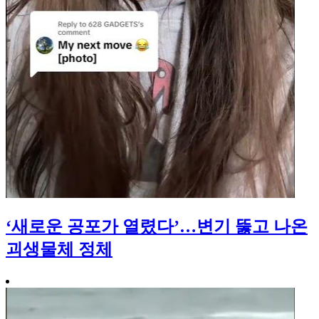
‘새로운 공포가 열렸다’…변기 뚫고 나온
괴생물체 정체