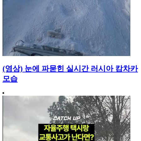
(영상) 눈에 파묻힌 실시간 러시아 캄차카
모습