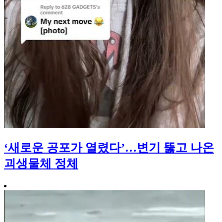
‘새로운 공포가 열렸다’…변기 뚫고 나온
괴생물체 정체