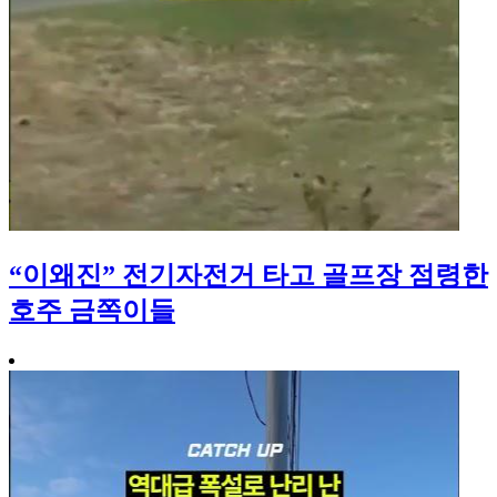
“이왜진” 전기자전거 타고 골프장 점령한
호주 금쪽이들