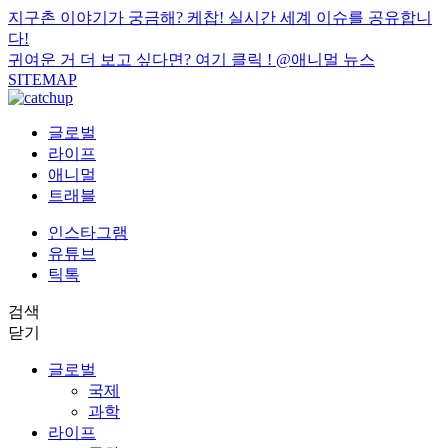
지구촌 이야기가 궁금해? 케찹! 실시간 세계 이슈를 공유합니
다!
귀여운 거 더 보고 싶다면? 여기 클릭 !
@애니멀 뉴스
SITEMAP
글로벌
라이프
애니멀
트래블
인스타그램
유튜브
틱톡
검색
닫기
글로벌
국제
과학
라이프