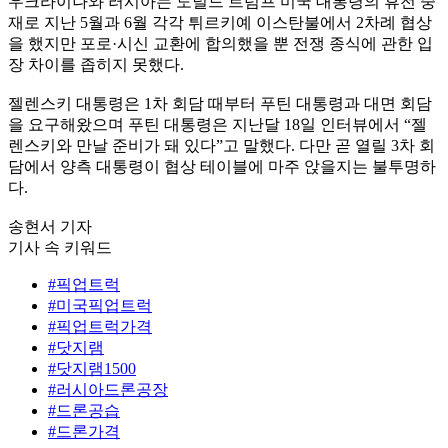
우크라이나와 러시아는 도널드 트럼프 미국 대통령의 휴전 중
재로 지난 5월과 6월 각각 튀르키예 이스탄불에서 2차례 협상
을 했지만 포로·시신 교환에 합의했을 뿐 전쟁 종식에 관한 입
장 차이를 좁히지 못했다.
젤렌스키 대통령은 1차 회담 때부터 푸틴 대통령과 대면 회담
을 요구해왔으며 푸틴 대통령은 지난달 18일 인터뷰에서 “젤
렌스키와 만날 준비가 돼 있다”고 말했다. 다만 곧 열릴 3차 회
담에서 양측 대통령이 협상 테이블에 마주 앉을지는 불투명하
다.
송현서 기자
기사 속 키워드
#픽업트럭
#미국픽업트럭
#픽업트럭가격
#닷지램
#닷지램1500
#러시아드론공장
#드론공습
#드론가격