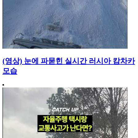
(영상) 눈에 파묻힌 실시간 러시아 캄차카
모습