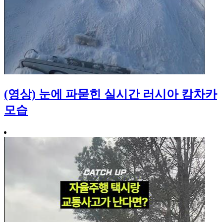
(영상) 눈에 파묻힌 실시간 러시아 캄차카
모습