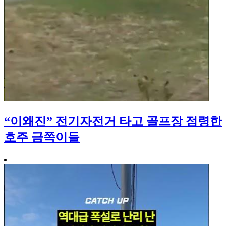
“이왜진” 전기자전거 타고 골프장 점령한
호주 금쪽이들