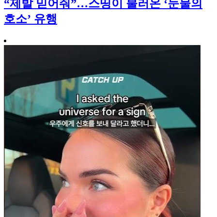
“제발 믿어줘”…스띵이 불러온 ‘눈물의
호소’ 유행