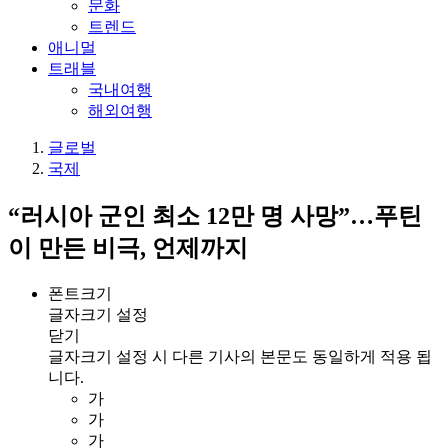
문화
트렌드
애니멀
트래블
국내여행
해외여행
글로벌
국제
“러시아 군인 최소 12만 명 사망”…푸틴
이 만든 비극, 언제까지
폰트크기
글자크기 설정
닫기
글자크기 설정 시 다른 기사의 본문도 동일하게 적용 됩
니다.
가
가
가