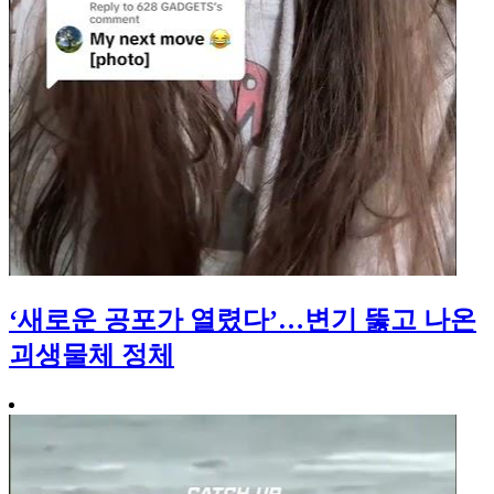
‘새로운 공포가 열렸다’…변기 뚫고 나온
괴생물체 정체