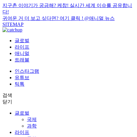
지구촌 이야기가 궁금해? 케찹! 실시간 세계 이슈를 공유합니
다!
귀여운 거 더 보고 싶다면? 여기 클릭 !
@애니멀 뉴스
SITEMAP
글로벌
라이프
애니멀
트래블
인스타그램
유튜브
틱톡
검색
닫기
글로벌
국제
과학
라이프