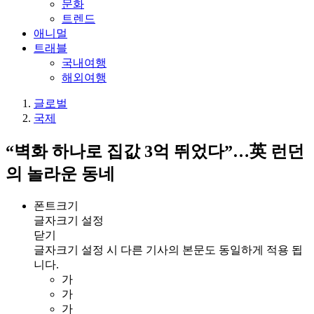
문화
트렌드
애니멀
트래블
국내여행
해외여행
글로벌
국제
“벽화 하나로 집값 3억 뛰었다”…英 런던
의 놀라운 동네
폰트크기
글자크기 설정
닫기
글자크기 설정 시 다른 기사의 본문도 동일하게 적용 됩
니다.
가
가
가