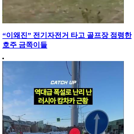
“이왜진” 전기자전거 타고 골프장 점령한
호주 금쪽이들