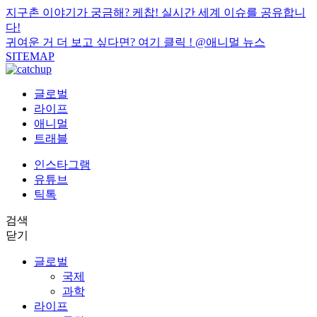
지구촌 이야기가 궁금해? 케찹! 실시간 세계 이슈를 공유합니
다!
귀여운 거 더 보고 싶다면? 여기 클릭 !
@애니멀 뉴스
SITEMAP
글로벌
라이프
애니멀
트래블
인스타그램
유튜브
틱톡
검색
닫기
글로벌
국제
과학
라이프