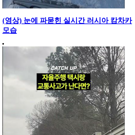
(영상) 눈에 파묻힌 실시간 러시아 캄차카
모습