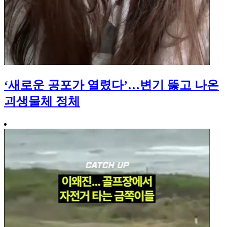
‘새로운 공포가 열렸다’…변기 뚫고 나온
괴생물체 정체