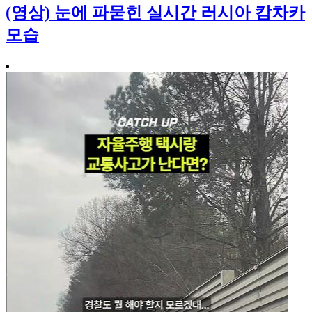
(영상) 눈에 파묻힌 실시간 러시아 캄차카
모습