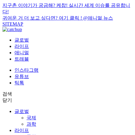
지구촌 이야기가 궁금해? 케찹! 실시간 세계 이슈를 공유합니
다!
귀여운 거 더 보고 싶다면? 여기 클릭 !
@애니멀 뉴스
SITEMAP
글로벌
라이프
애니멀
트래블
인스타그램
유튜브
틱톡
검색
닫기
글로벌
국제
과학
라이프