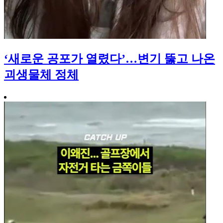
‘새로운 공포가 열렸다’…변기 뚫고 나온
괴생물체 정체