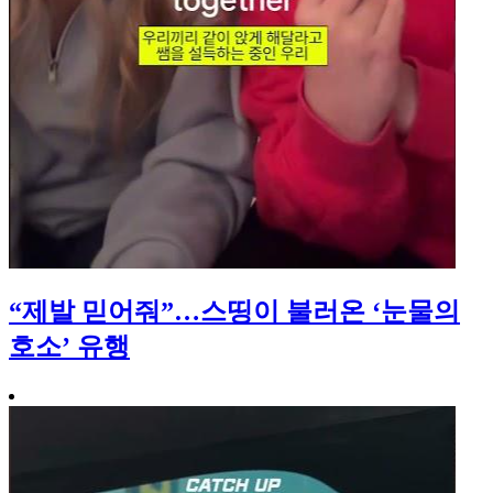
“제발 믿어줘”…스띵이 불러온 ‘눈물의
호소’ 유행