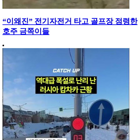
“이왜진” 전기자전거 타고 골프장 점령한
호주 금쪽이들