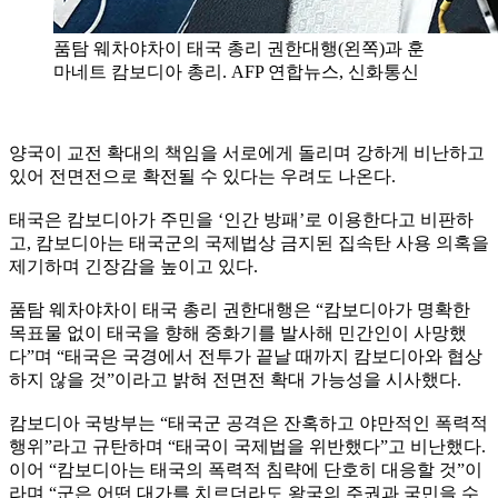
품탐 웨차야차이 태국 총리 권한대행(왼쪽)과 훈
마네트 캄보디아 총리. AFP 연합뉴스, 신화통신
양국이 교전 확대의 책임을 서로에게 돌리며 강하게 비난하고
있어 전면전으로 확전될 수 있다는 우려도 나온다.
태국은 캄보디아가 주민을 ‘인간 방패’로 이용한다고 비판하
고, 캄보디아는 태국군의 국제법상 금지된 집속탄 사용 의혹을
제기하며 긴장감을 높이고 있다.
품탐 웨차야차이 태국 총리 권한대행은 “캄보디아가 명확한
목표물 없이 태국을 향해 중화기를 발사해 민간인이 사망했
다”며 “태국은 국경에서 전투가 끝날 때까지 캄보디아와 협상
하지 않을 것”이라고 밝혀 전면전 확대 가능성을 시사했다.
캄보디아 국방부는 “태국군 공격은 잔혹하고 야만적인 폭력적
행위”라고 규탄하며 “태국이 국제법을 위반했다”고 비난했다.
이어 “캄보디아는 태국의 폭력적 침략에 단호히 대응할 것”이
라며 “군은 어떤 대가를 치르더라도 왕국의 주권과 국민을 수