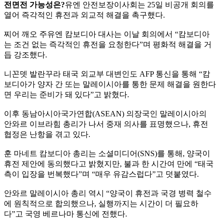
전면전 가능성은?
유엔 안전보장이사회는 25일 비공개 회의를
열어 즉각적인 휴전과 외교적 해결을 촉구했다.
찌어 깨오 주유엔 캄보디아 대사는 이날 회의에서 “캄보디아
는 조건 없는 즉각적인 휴전을 요청한다”며 평화적 해결을 거
듭 강조했다.
니꼰뎃 발란꾸라 태국 외교부 대변인도 AFP 통신을 통해 “캄
보디아가 양자 간 또는 말레이시아를 통한 문제 해결을 원한다
면 우리는 준비가 돼 있다”고 밝혔다.
이후 동남아시아국가연합(ASEAN) 의장국인 말레이시아의
안와르 이브라힘 총리가 나서 중재 의사를 표명했으나, 휴전
협정은 난항을 겪고 있다.
훈 마네트 캄보디아 총리는 소셜미디어(SNS)를 통해, 양국이
휴전 제안에 동의했다고 밝혔지만, 불과 한 시간여 만에 “태국
측이 입장을 번복했다”며 “매우 유감스럽다”고 덧붙였다.
안와르 말레이시아 총리 역시 “양국이 휴전과 국경 병력 철수
에 원칙적으로 합의했으나, 실행까지는 시간이 더 필요하
다”고 국영 베르나마 통신에 전했다.