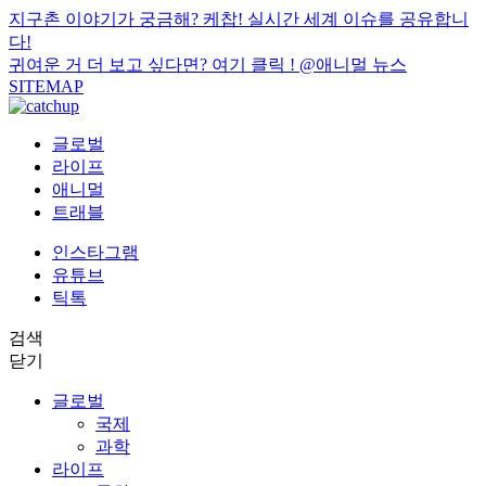
지구촌 이야기가 궁금해? 케찹! 실시간 세계 이슈를 공유합니
다!
귀여운 거 더 보고 싶다면? 여기 클릭 !
@애니멀 뉴스
SITEMAP
글로벌
라이프
애니멀
트래블
인스타그램
유튜브
틱톡
검색
닫기
글로벌
국제
과학
라이프