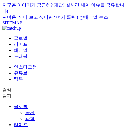
지구촌 이야기가 궁금해? 케찹! 실시간 세계 이슈를 공유합니
다!
귀여운 거 더 보고 싶다면? 여기 클릭 !
@애니멀 뉴스
SITEMAP
글로벌
라이프
애니멀
트래블
인스타그램
유튜브
틱톡
검색
닫기
글로벌
국제
과학
라이프