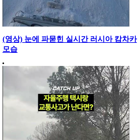
(영상) 눈에 파묻힌 실시간 러시아 캄차카
모습