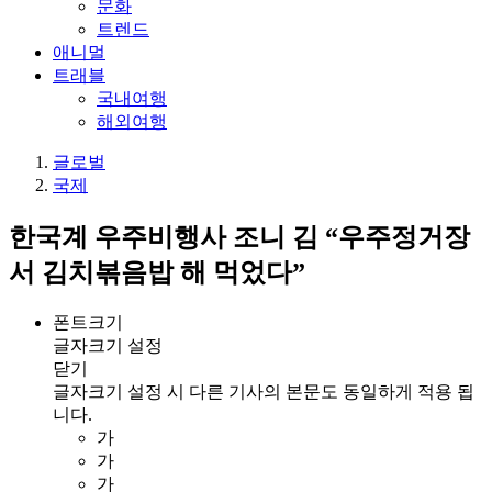
문화
트렌드
애니멀
트래블
국내여행
해외여행
글로벌
국제
한국계 우주비행사 조니 김 “우주정거장
서 김치볶음밥 해 먹었다”
폰트크기
글자크기 설정
닫기
글자크기 설정 시 다른 기사의 본문도 동일하게 적용 됩
니다.
가
가
가