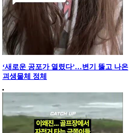
‘새로운 공포가 열렸다’…변기 뚫고 나온
괴생물체 정체