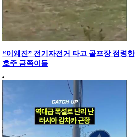
“이왜진” 전기자전거 타고 골프장 점령한
호주 금쪽이들