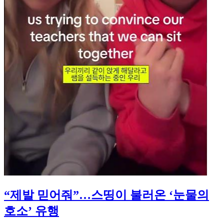
“제발 믿어줘”…스띵이 불러온 ‘눈물의
호소’ 유행