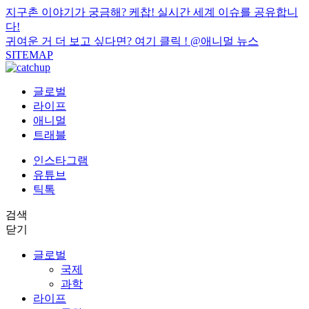
지구촌 이야기가 궁금해? 케찹! 실시간 세계 이슈를 공유합니
다!
귀여운 거 더 보고 싶다면? 여기 클릭 !
@애니멀 뉴스
SITEMAP
글로벌
라이프
애니멀
트래블
인스타그램
유튜브
틱톡
검색
닫기
글로벌
국제
과학
라이프