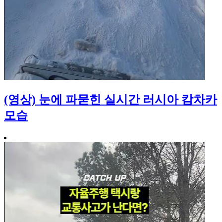
(영상) 눈에 파묻힌 실시간 러시아 캄차카
모습