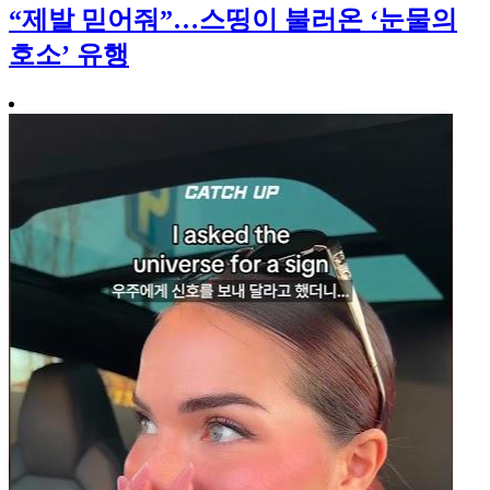
“제발 믿어줘”…스띵이 불러온 ‘눈물의
호소’ 유행