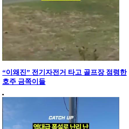
“이왜진” 전기자전거 타고 골프장 점령한
호주 금쪽이들