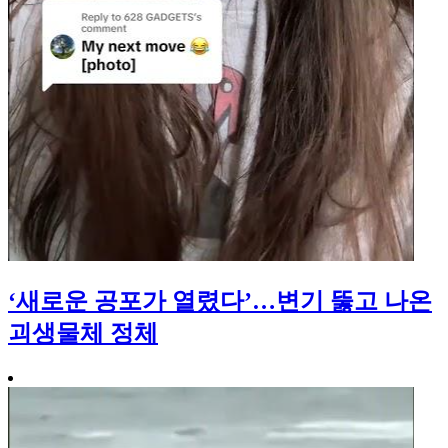
‘새로운 공포가 열렸다’…변기 뚫고 나온
괴생물체 정체