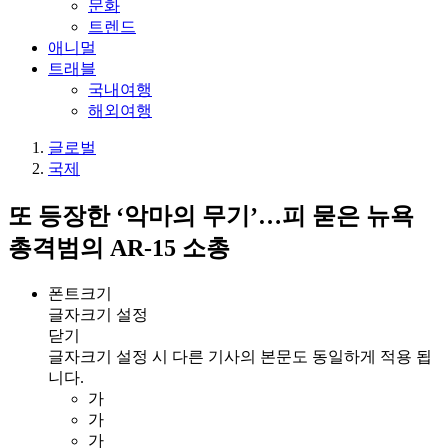
문화
트렌드
애니멀
트래블
국내여행
해외여행
글로벌
국제
또 등장한 ‘악마의 무기’…피 묻은 뉴욕
총격범의 AR-15 소총
폰트크기
글자크기 설정
닫기
글자크기 설정 시 다른 기사의 본문도 동일하게 적용 됩
니다.
가
가
가