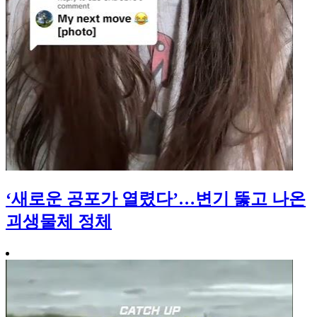
‘새로운 공포가 열렸다’…변기 뚫고 나온
괴생물체 정체