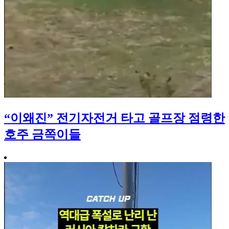
“이왜진” 전기자전거 타고 골프장 점령한
호주 금쪽이들