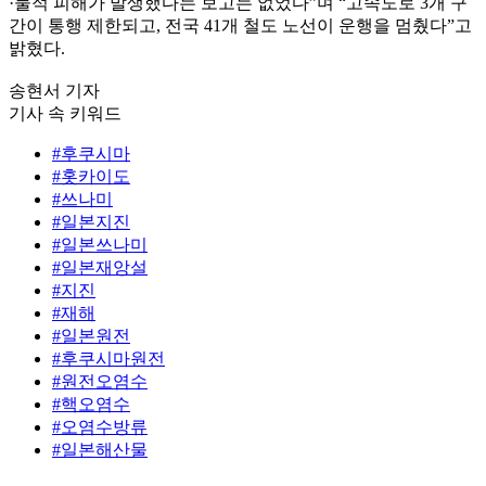
·물적 피해가 발생했다는 보고는 없었다”며 “고속도로 3개 구
간이 통행 제한되고, 전국 41개 철도 노선이 운행을 멈췄다”고
밝혔다.
송현서 기자
기사 속 키워드
#후쿠시마
#홋카이도
#쓰나미
#일본지진
#일본쓰나미
#일본재앙설
#지진
#재해
#일본원전
#후쿠시마원전
#원전오염수
#핵오염수
#오염수방류
#일본해산물