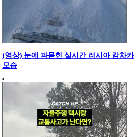
(영상) 눈에 파묻힌 실시간 러시아 캄차카
모습