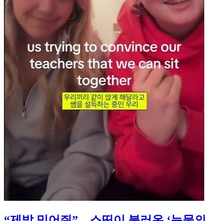
“제발 믿어줘”…스띵이 불러온 ‘눈물의