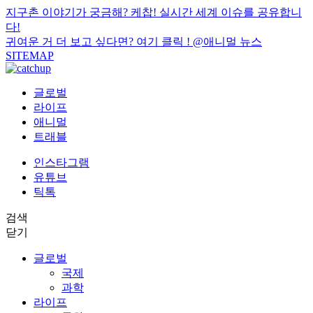
지구촌 이야기가 궁금해? 케찹! 실시간 세계 이슈를 공유합니
다!
귀여운 거 더 보고 싶다면? 여기 클릭 !
@애니멀 뉴스
SITEMAP
글로벌
라이프
애니멀
트래블
인스타그램
유튜브
틱톡
검색
닫기
글로벌
국제
과학
라이프