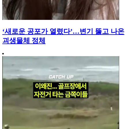
‘새로운 공포가 열렸다’…변기 뚫고 나온
괴생물체 정체