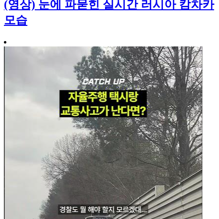
(영상) 눈에 파묻힌 실시간 러시아 캄차카
모습