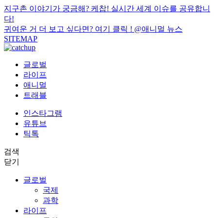
지구촌 이야기가 궁금해? 케찹! 실시간 세계 이슈를 공유합니
다!
귀여운 거 더 보고 싶다면? 여기 클릭 !
@애니멀 뉴스
SITEMAP
글로벌
라이프
애니멀
트래블
인스타그램
유튜브
틱톡
검색
닫기
글로벌
국제
과학
라이프