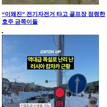
“이왜진” 전기자전거 타고 골프장 점령한
호주 금쪽이들