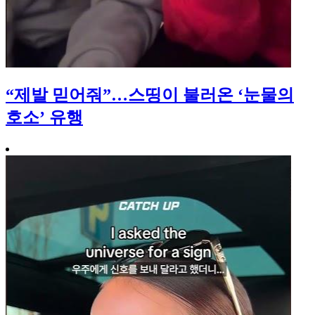
“제발 믿어줘”…스띵이 불러온 ‘눈물의
호소’ 유행