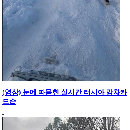
(영상) 눈에 파묻힌 실시간 러시아 캄차카
모습