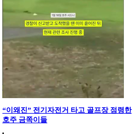
“이왜진” 전기자전거 타고 골프장 점령한
호주 금쪽이들