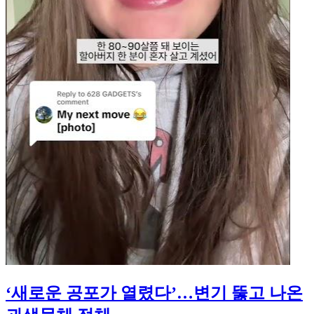
‘새로운 공포가 열렸다’…변기 뚫고 나온