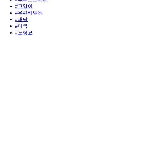
#고양이
#우편배달원
#배달
#미국
#노령묘