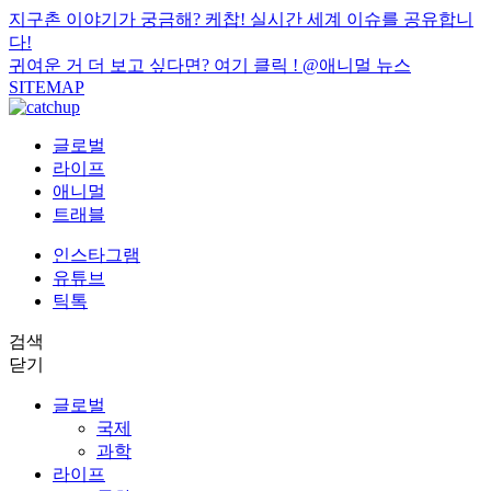
지구촌 이야기가 궁금해? 케찹! 실시간 세계 이슈를 공유합니
다!
귀여운 거 더 보고 싶다면? 여기 클릭 !
@애니멀 뉴스
SITEMAP
글로벌
라이프
애니멀
트래블
인스타그램
유튜브
틱톡
검색
닫기
글로벌
국제
과학
라이프