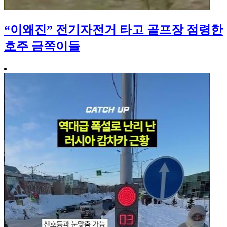
“이왜진” 전기자전거 타고 골프장 점령한
호주 금쪽이들