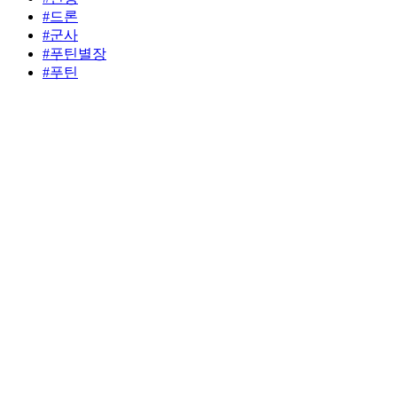
#드론
#군사
#푸틴별장
#푸틴