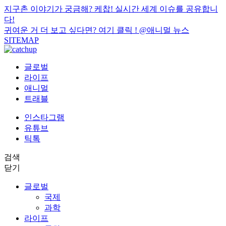
지구촌 이야기가 궁금해? 케찹! 실시간 세계 이슈를 공유합니
다!
귀여운 거 더 보고 싶다면? 여기 클릭 !
@애니멀 뉴스
SITEMAP
글로벌
라이프
애니멀
트래블
인스타그램
유튜브
틱톡
검색
닫기
글로벌
국제
과학
라이프