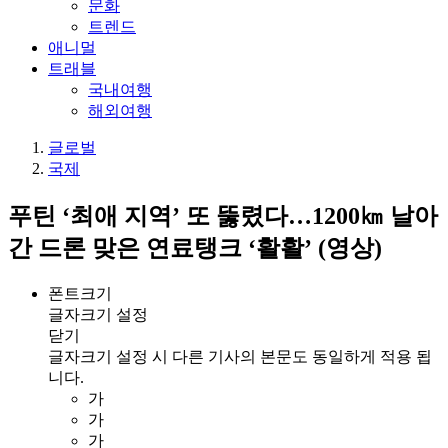
문화
트렌드
애니멀
트래블
국내여행
해외여행
글로벌
국제
푸틴 ‘최애 지역’ 또 뚫렸다…1200㎞ 날아
간 드론 맞은 연료탱크 ‘활활’ (영상)
폰트크기
글자크기 설정
닫기
글자크기 설정 시 다른 기사의 본문도 동일하게 적용 됩
니다.
가
가
가