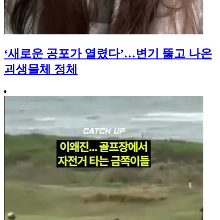
‘새로운 공포가 열렸다’…변기 뚫고 나온
괴생물체 정체