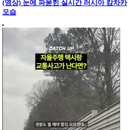
(영상) 눈에 파묻힌 실시간 러시아 캄차카
모습