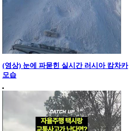
(영상) 눈에 파묻힌 실시간 러시아 캄차카
모습