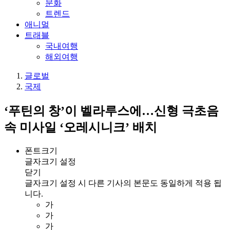
문화
트렌드
애니멀
트래블
국내여행
해외여행
글로벌
국제
‘푸틴의 창’이 벨라루스에…신형 극초음
속 미사일 ‘오레시니크’ 배치
폰트크기
글자크기 설정
닫기
글자크기 설정 시 다른 기사의 본문도 동일하게 적용 됩
니다.
가
가
가