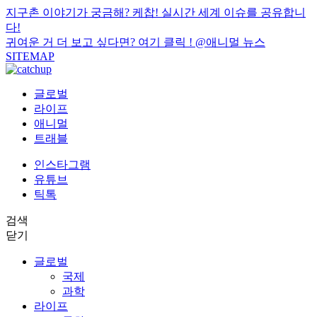
지구촌 이야기가 궁금해? 케찹! 실시간 세계 이슈를 공유합니
다!
귀여운 거 더 보고 싶다면? 여기 클릭 !
@애니멀 뉴스
SITEMAP
글로벌
라이프
애니멀
트래블
인스타그램
유튜브
틱톡
검색
닫기
글로벌
국제
과학
라이프