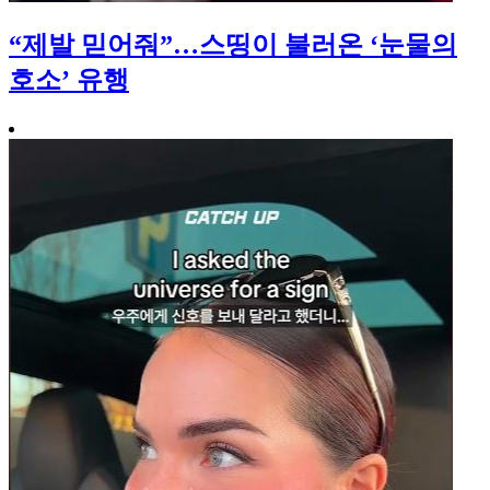
“제발 믿어줘”…스띵이 불러온 ‘눈물의
호소’ 유행