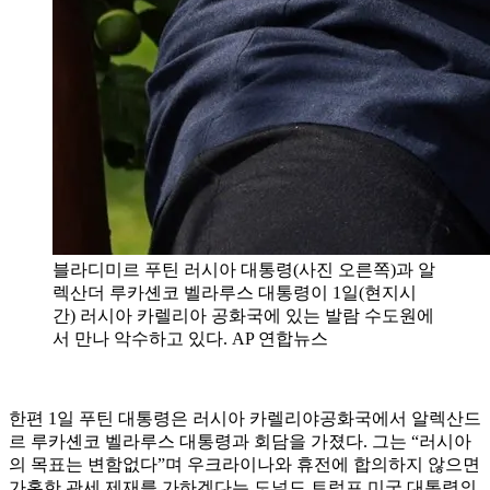
블라디미르 푸틴 러시아 대통령(사진 오른쪽)과 알
렉산더 루카셴코 벨라루스 대통령이 1일(현지시
간) 러시아 카렐리아 공화국에 있는 발람 수도원에
서 만나 악수하고 있다. AP 연합뉴스
한편 1일 푸틴 대통령은 러시아 카렐리야공화국에서 알렉산드
르 루카셴코 벨라루스 대통령과 회담을 가졌다. 그는 “러시아
의 목표는 변함없다”며 우크라이나와 휴전에 합의하지 않으면
가혹한 관세 제재를 가하겠다는 도널드 트럼프 미국 대통령의