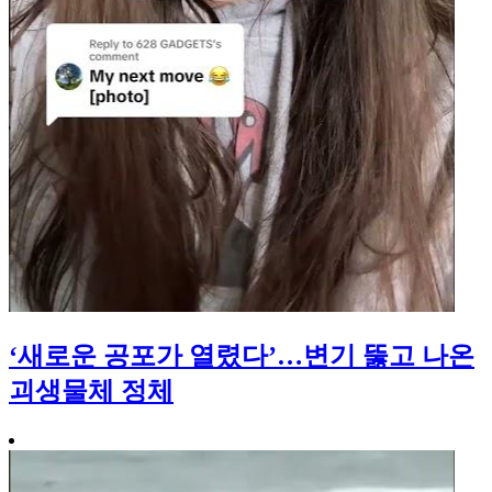
‘새로운 공포가 열렸다’…변기 뚫고 나온
괴생물체 정체