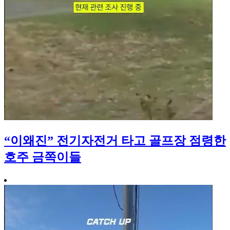
“이왜진” 전기자전거 타고 골프장 점령한
호주 금쪽이들