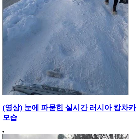
(영상) 눈에 파묻힌 실시간 러시아 캄차카
모습