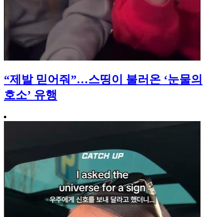
“제발 믿어줘”…스띵이 불러온 ‘눈물의
호소’ 유행