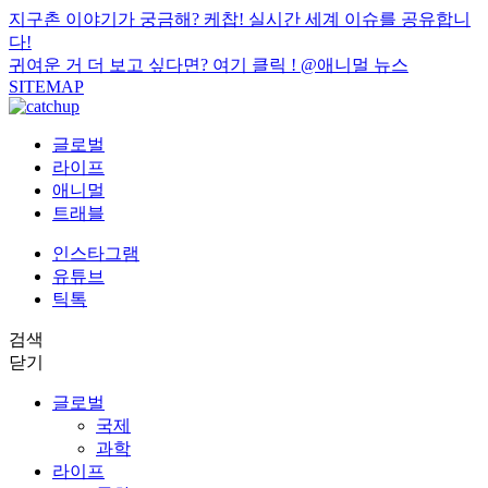
지구촌 이야기가 궁금해? 케찹! 실시간 세계 이슈를 공유합니
다!
귀여운 거 더 보고 싶다면? 여기 클릭 !
@애니멀 뉴스
SITEMAP
글로벌
라이프
애니멀
트래블
인스타그램
유튜브
틱톡
검색
닫기
글로벌
국제
과학
라이프