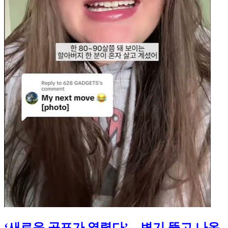
‘새로운 공포가 열렸다’…변기 뚫고 나온