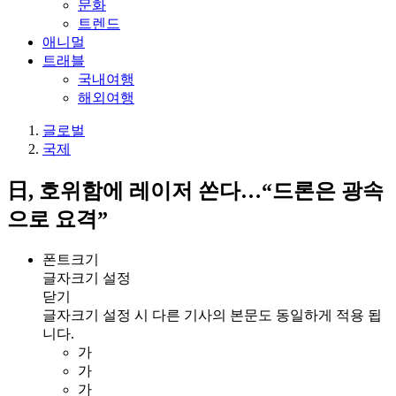
문화
트렌드
애니멀
트래블
국내여행
해외여행
글로벌
국제
日, 호위함에 레이저 쏜다…“드론은 광속
으로 요격”
폰트크기
글자크기 설정
닫기
글자크기 설정 시 다른 기사의 본문도 동일하게 적용 됩
니다.
가
가
가