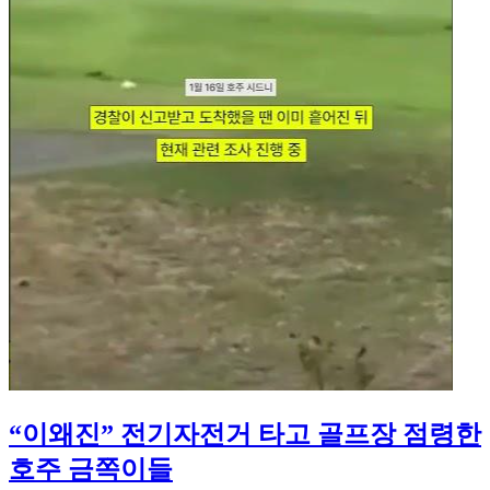
“이왜진” 전기자전거 타고 골프장 점령한
호주 금쪽이들