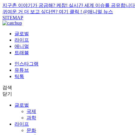
지구촌 이야기가 궁금해? 케찹! 실시간 세계 이슈를 공유합니다
귀여운 거 더 보고 싶다면? 여기 클릭 !
@애니멀 뉴스
SITEMAP
글로벌
라이프
애니멀
트래블
인스타그램
유튜브
틱톡
검색
닫기
글로벌
국제
과학
라이프
문화