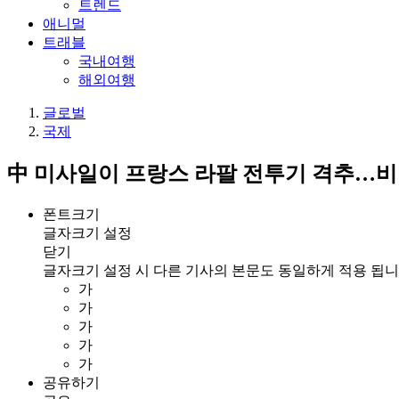
트렌드
애니멀
트래블
국내여행
해외여행
글로벌
국제
中 미사일이 프랑스 라팔 전투기 격추…비
폰트크기
글자크기 설정
닫기
글자크기 설정 시 다른 기사의 본문도 동일하게 적용 됩니
가
가
가
가
가
공유하기