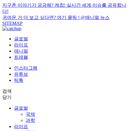
지구촌 이야기가 궁금해? 케찹! 실시간 세계 이슈를 공유합니
다!
귀여운 거 더 보고 싶다면? 여기 클릭 !
@애니멀 뉴스
SITEMAP
글로벌
라이프
애니멀
트래블
인스타그램
유튜브
틱톡
검색
닫기
글로벌
국제
과학
라이프