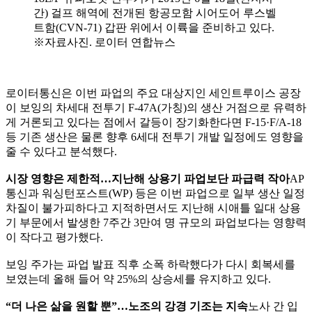
간) 걸프 해역에 전개된 항공모함 시어도어 루스벨
트함(CVN-71) 갑판 위에서 이륙을 준비하고 있다.
※자료사진. 로이터 연합뉴스
로이터통신은 이번 파업의 주요 대상지인 세인트루이스 공장
이 보잉의 차세대 전투기 F-47A(가칭)의 생산 거점으로 유력하
게 거론되고 있다는 점에서 갈등이 장기화한다면 F-15·F/A-18
등 기존 생산은 물론 향후 6세대 전투기 개발 일정에도 영향을
줄 수 있다고 분석했다.
시장 영향은 제한적…지난해 상용기 파업보단 파급력 작아
AP
통신과 워싱턴포스트(WP) 등은 이번 파업으로 일부 생산 일정
차질이 불가피하다고 지적하면서도 지난해 시애틀 일대 상용
기 부문에서 발생한 7주간 3만여 명 규모의 파업보다는 영향력
이 작다고 평가했다.
보잉 주가는 파업 발표 직후 소폭 하락했다가 다시 회복세를
보였는데 올해 들어 약 25%의 상승세를 유지하고 있다.
“더 나은 삶을 원할 뿐”…노조의 강경 기조는 지속
노사 간 입