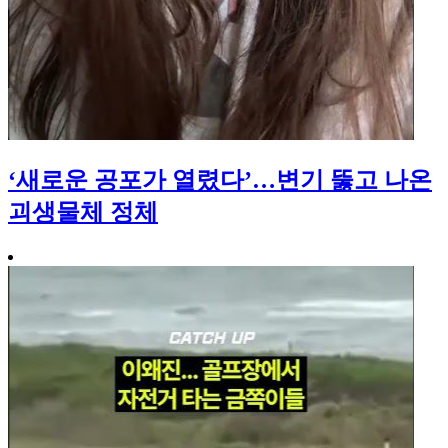
‘새로운 공포가 열렸다’…변기 뚫고 나온
괴생물체 정체