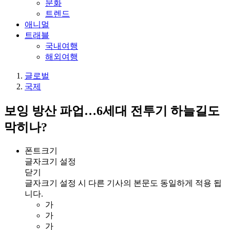
문화
트렌드
애니멀
트래블
국내여행
해외여행
글로벌
국제
보잉 방산 파업…6세대 전투기 하늘길도
막히나?
폰트크기
글자크기 설정
닫기
글자크기 설정 시 다른 기사의 본문도 동일하게 적용 됩
니다.
가
가
가