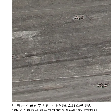
미 해군 강습전투비행대대(VFA-211) 소속 F/A-
18E/F 슈퍼호넷 전투기가 2015년 6월 18일(현지시