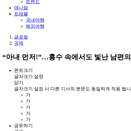
트렌드
애니멀
트래블
국내여행
해외여행
글로벌
국제
“아내 먼저!”…홍수 속에서도 빛난 남편의
폰트크기
글자크기 설정
닫기
글자크기 설정 시 다른 기사의 본문도 동일하게 적용 됩니
가
가
가
가
가
공유하기