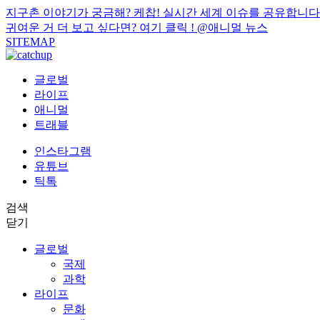
지구촌 이야기가 궁금해? 케찹! 실시간 세계 이슈를 공유합니다
귀여운 거 더 보고 싶다면? 여기 클릭 !
@애니멀 뉴스
SITEMAP
글로벌
라이프
애니멀
트래블
인스타그램
유튜브
틱톡
검색
닫기
글로벌
국제
과학
라이프
문화