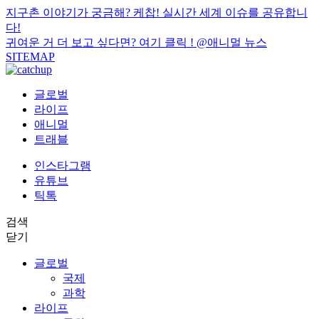
지구촌 이야기가 궁금해? 케찹! 실시간 세계 이슈를 공유합니
다!
귀여운 거 더 보고 싶다면? 여기 클릭 !
@애니멀 뉴스
SITEMAP
글로벌
라이프
애니멀
트래블
인스타그램
유튜브
틱톡
검색
닫기
글로벌
국제
과학
라이프