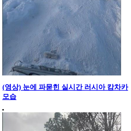
(영상) 눈에 파묻힌 실시간 러시아 캄차카
모습