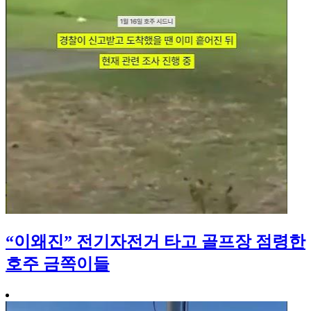
“이왜진” 전기자전거 타고 골프장 점령한
호주 금쪽이들