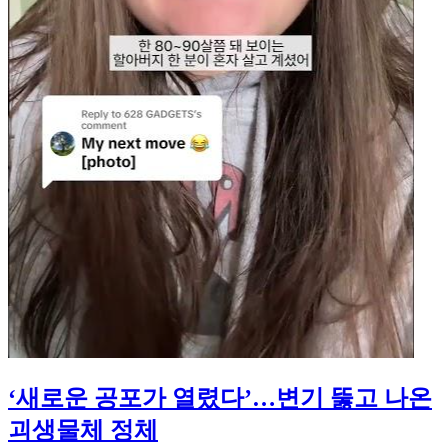
‘새로운 공포가 열렸다’…변기 뚫고 나온
괴생물체 정체