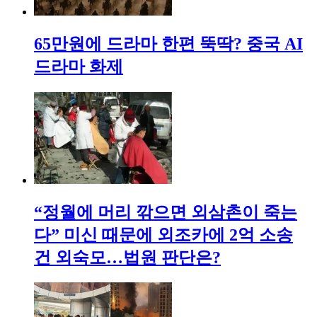
65만원에 드라마 한편 뚝딱? 중국 AI
드라마 화제
“정월에 머리 깎으면 외삼촌이 죽는
다” 미신 때문에 외조카에 2억 소송
건 외숙모…법원 판단은?