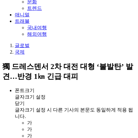
문화
트렌드
애니멀
트래블
국내여행
해외여행
글로벌
국제
獨 드레스덴서 2차 대전 대형 ‘불발탄’ 발
견…반경 1㎞ 긴급 대피
폰트크기
글자크기 설정
닫기
글자크기 설정 시 다른 기사의 본문도 동일하게 적용 됩
니다.
가
가
가