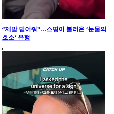
“제발 믿어줘”…스띵이 불러온 ‘눈물의
호소’ 유행