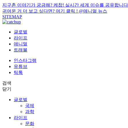
지구촌 이야기가 궁금해? 케찹! 실시간 세계 이슈를 공유합니다
귀여운 거 더 보고 싶다면? 여기 클릭 !
@애니멀 뉴스
SITEMAP
글로벌
라이프
애니멀
트래블
인스타그램
유튜브
틱톡
검색
닫기
글로벌
국제
과학
라이프
문화