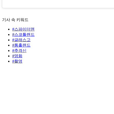
기사 속 키워드
#스파이더맨
#스코틀랜드
#글래스고
#톰홀랜드
#추격신
#영화
#촬영