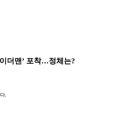
파이더맨’ 포착…정체는?
다.