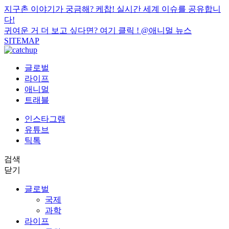
지구촌 이야기가 궁금해? 케찹! 실시간 세계 이슈를 공유합니
다!
귀여운 거 더 보고 싶다면? 여기 클릭 !
@애니멀 뉴스
SITEMAP
글로벌
라이프
애니멀
트래블
인스타그램
유튜브
틱톡
검색
닫기
글로벌
국제
과학
라이프