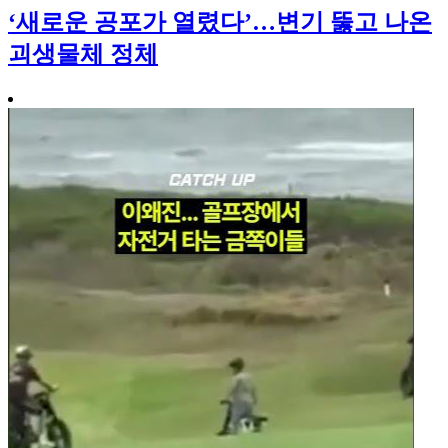
‘새로운 공포가 열렸다’…변기 뚫고 나온
괴생물체 정체