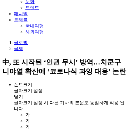
문화
트렌드
애니멀
트래블
국내여행
해외여행
글로벌
국제
中, 또 시작된 ‘인권 무시’ 방역…치쿤구
니야열 확산에 ‘코로나식 과잉 대응’ 논란
폰트크기
글자크기 설정
닫기
글자크기 설정 시 다른 기사의 본문도 동일하게 적용 됩
니다.
가
가
가