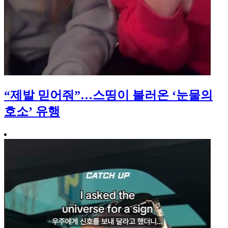
“제발 믿어줘”…스띵이 불러온 ‘눈물의
호소’ 유행