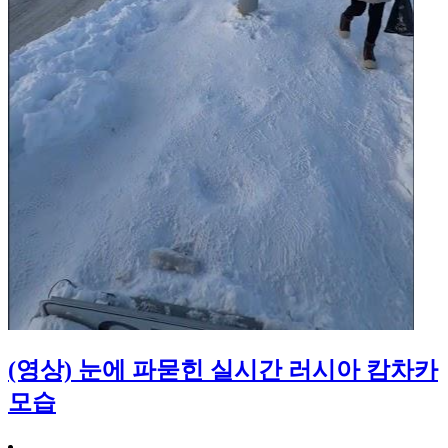
(영상) 눈에 파묻힌 실시간 러시아 캄차카
모습