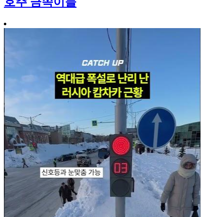
호주 금쪽이들