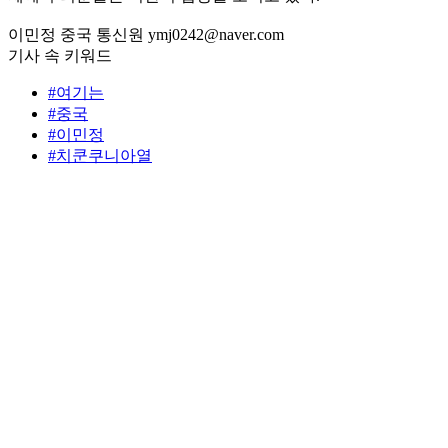
이민정 중국 통신원 ymj0242@naver.com
기사 속 키워드
#여기는
#중국
#이민정
#치쿤쿠니아열