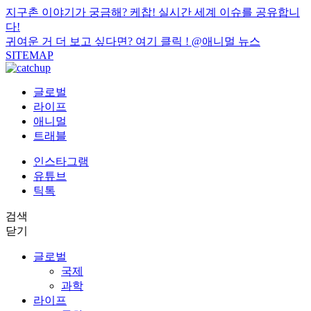
지구촌 이야기가 궁금해? 케찹! 실시간 세계 이슈를 공유합니
다!
귀여운 거 더 보고 싶다면? 여기 클릭 !
@애니멀 뉴스
SITEMAP
글로벌
라이프
애니멀
트래블
인스타그램
유튜브
틱톡
검색
닫기
글로벌
국제
과학
라이프