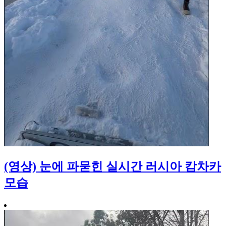
(영상) 눈에 파묻힌 실시간 러시아 캄차카
모습