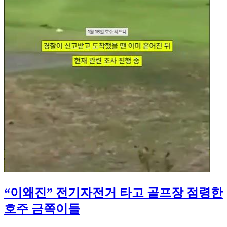
“이왜진” 전기자전거 타고 골프장 점령한
호주 금쪽이들