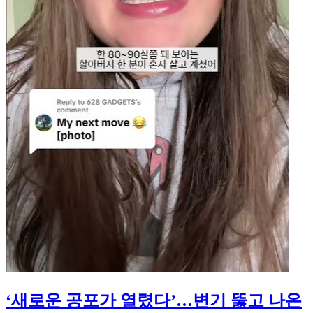
‘새로운 공포가 열렸다’…변기 뚫고 나온