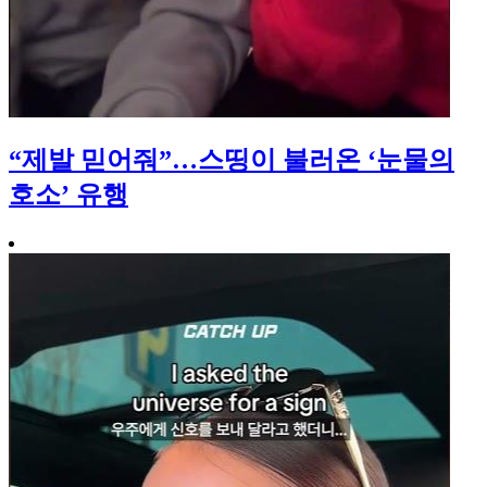
“제발 믿어줘”…스띵이 불러온 ‘눈물의
호소’ 유행