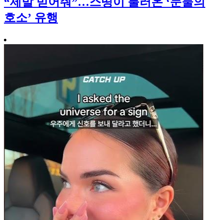
“제발 믿어줘”…스띵이 불러온 ‘눈물의
호소’ 유행