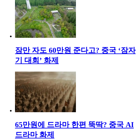
잠만 자도 60만원 준다고? 중국 ‘잠자
기 대회’ 화제
65만원에 드라마 한편 뚝딱? 중국 AI
드라마 화제