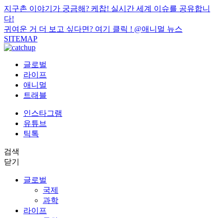
지구촌 이야기가 궁금해? 케찹! 실시간 세계 이슈를 공유합니
다!
귀여운 거 더 보고 싶다면? 여기 클릭 !
@애니멀 뉴스
SITEMAP
글로벌
라이프
애니멀
트래블
인스타그램
유튜브
틱톡
검색
닫기
글로벌
국제
과학
라이프