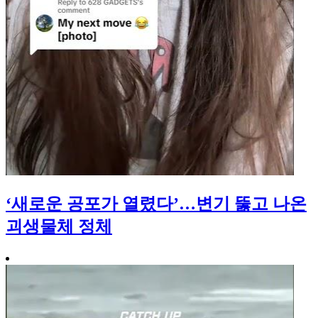
‘새로운 공포가 열렸다’…변기 뚫고 나온
괴생물체 정체