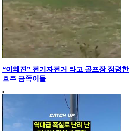
“이왜진” 전기자전거 타고 골프장 점령한
호주 금쪽이들