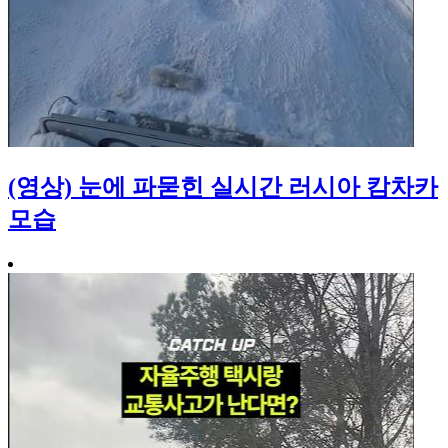
(영상) 눈에 파묻힌 실시간 러시아 캄차카
모습