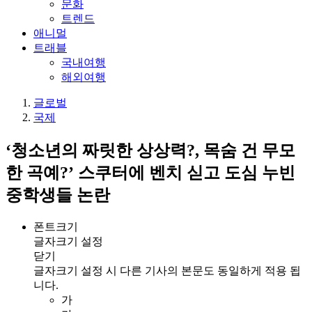
문화
트렌드
애니멀
트래블
국내여행
해외여행
글로벌
국제
‘청소년의 짜릿한 상상력?, 목숨 건 무모
한 곡예?’ 스쿠터에 벤치 싣고 도심 누빈
중학생들 논란
폰트크기
글자크기 설정
닫기
글자크기 설정 시 다른 기사의 본문도 동일하게 적용 됩
니다.
가