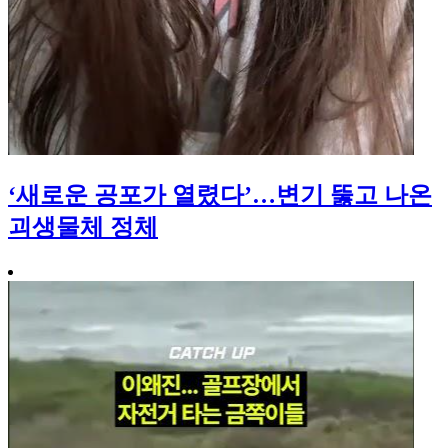
‘새로운 공포가 열렸다’…변기 뚫고 나온
괴생물체 정체