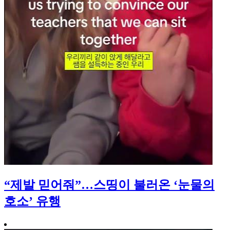
“제발 믿어줘”…스띵이 불러온 ‘눈물의
호소’ 유행