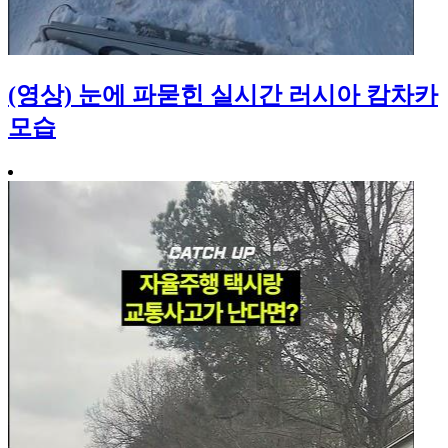
(영상) 눈에 파묻힌 실시간 러시아 캄차카
모습