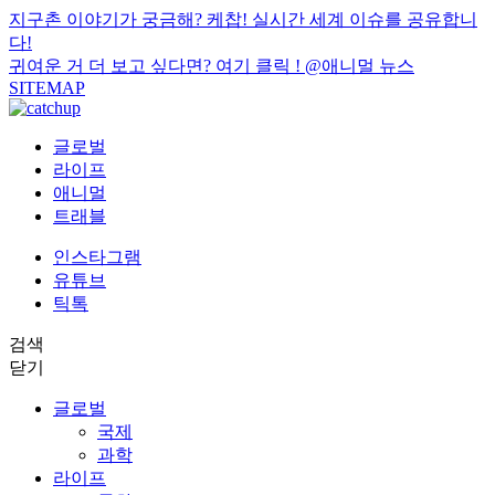
지구촌 이야기가 궁금해? 케찹! 실시간 세계 이슈를 공유합니
다!
귀여운 거 더 보고 싶다면? 여기 클릭 !
@애니멀 뉴스
SITEMAP
글로벌
라이프
애니멀
트래블
인스타그램
유튜브
틱톡
검색
닫기
글로벌
국제
과학
라이프