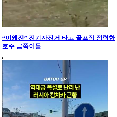
“이왜진” 전기자전거 타고 골프장 점령한
호주 금쪽이들