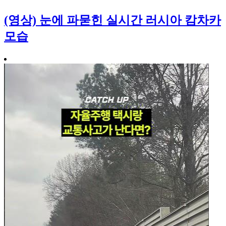
(영상) 눈에 파묻힌 실시간 러시아 캄차카
모습