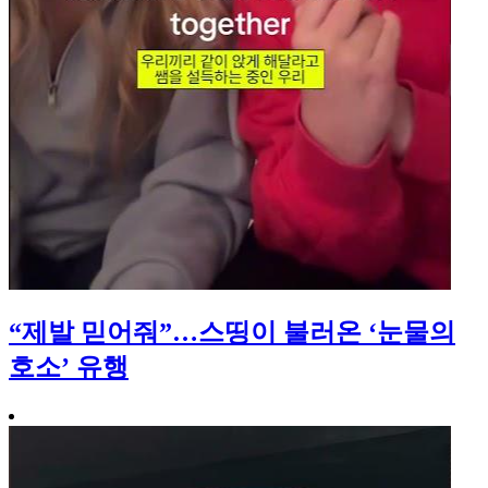
“제발 믿어줘”…스띵이 불러온 ‘눈물의
호소’ 유행