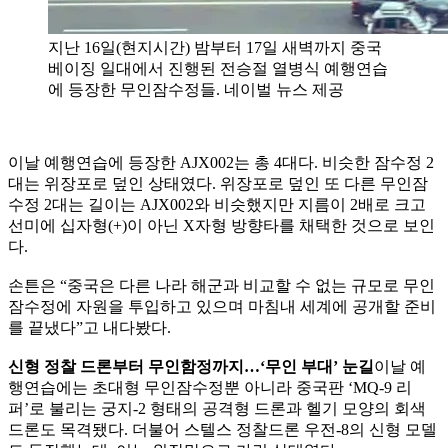
지난 16일(현지시간) 밤부터 17일 새벽까지 중국
베이징 일대에서 진행된 전승절 열병식 예행연습
에 등장한 무인잠수정들. 네이벌 뉴스 제공
이날 예행연습에 등장한 AJX002는 총 4대다. 비슷한 잠수정 2
대는 위장포로 덮인 상태였다. 위장포로 덮인 또 다른 무인잠
수정 2대는 길이는 AJX002와 비슷했지만 지름이 2배로 크고
선미에 십자형(+)이 아닌 X자형 방향타를 채택한 것으로 보인
다.
손튼은 “중국은 다른 나라 해군과 비교할 수 없는 규모로 무인
잠수정에 자원을 투입하고 있으며 마침내 세계에 공개할 준비
를 끝냈다”고 내다봤다.
신형 정찰 드론부터 무인함정까지…‘무인 부대’ 눈길
이날 예
행연습에는 초대형 무인잠수정뿐 아니라 중국판 ‘MQ-9 리
퍼’로 불리는 궁지-2 형태의 공격형 드론과 헬기 모양의 회색
드론도 목격됐다. 더불어 스텔스 정찰드론 우전-8의 신형 모델