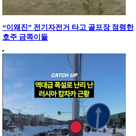
“이왜진” 전기자전거 타고 골프장 점령한
호주 금쪽이들