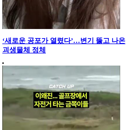
‘새로운 공포가 열렸다’…변기 뚫고 나온
괴생물체 정체