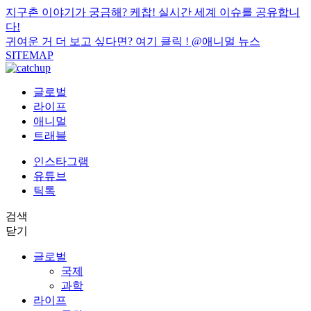
지구촌 이야기가 궁금해? 케찹! 실시간 세계 이슈를 공유합니
다!
귀여운 거 더 보고 싶다면? 여기 클릭 !
@애니멀 뉴스
SITEMAP
글로벌
라이프
애니멀
트래블
인스타그램
유튜브
틱톡
검색
닫기
글로벌
국제
과학
라이프