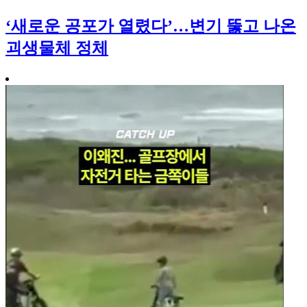
‘새로운 공포가 열렸다’…변기 뚫고 나온
괴생물체 정체