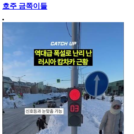
호주 금쪽이들