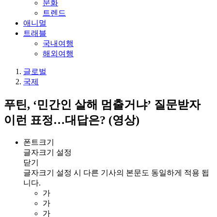
문화
트렌드
애니멀
트래블
국내여행
해외여행
글로벌
국제
푸틴, ‘민간인 살해 멈출거냐’ 질문받자
이런 표정…대답은? (영상)
폰트크기
글자크기 설정
닫기
글자크기 설정 시 다른 기사의 본문도 동일하게 적용 됩
니다.
가
가
가