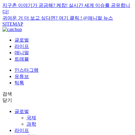
지구촌 이야기가 궁금해? 케찹! 실시간 세계 이슈를 공유합니
다!
귀여운 거 더 보고 싶다면? 여기 클릭 !
@애니멀 뉴스
SITEMAP
글로벌
라이프
애니멀
트래블
인스타그램
유튜브
틱톡
검색
닫기
글로벌
국제
과학
라이프