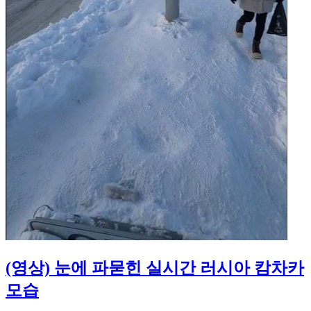
(영상) 눈에 파묻힌 실시간 러시아 캄차카
모습