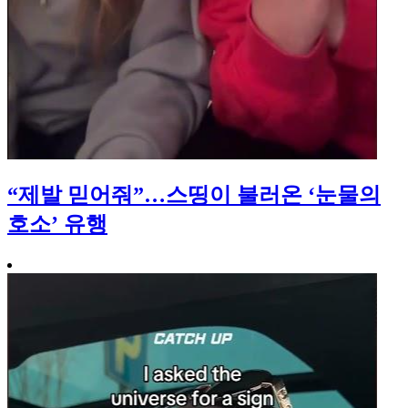
“제발 믿어줘”…스띵이 불러온 ‘눈물의
호소’ 유행