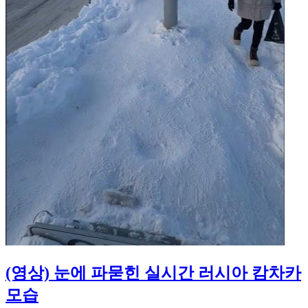
(영상) 눈에 파묻힌 실시간 러시아 캄차카
모습