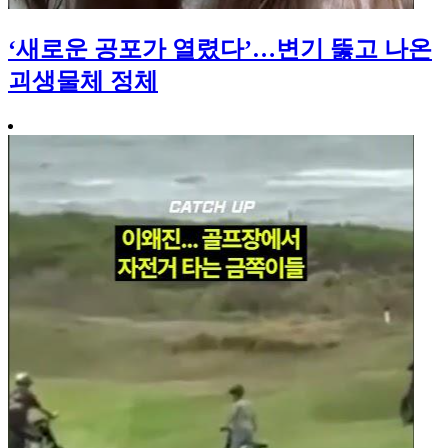
‘새로운 공포가 열렸다’…변기 뚫고 나온
괴생물체 정체