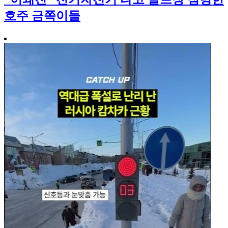
호주 금쪽이들