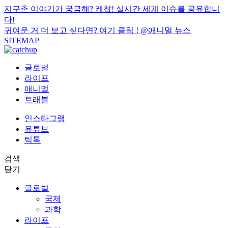
지구촌 이야기가 궁금해? 케찹! 실시간 세계 이슈를 공유합니
다!
귀여운 거 더 보고 싶다면? 여기 클릭 !
@애니멀 뉴스
SITEMAP
글로벌
라이프
애니멀
트래블
인스타그램
유튜브
틱톡
검색
닫기
글로벌
국제
과학
라이프