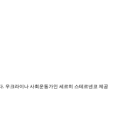
다. 우크라이나 사회운동가인 세르히 스테르넨코 제공