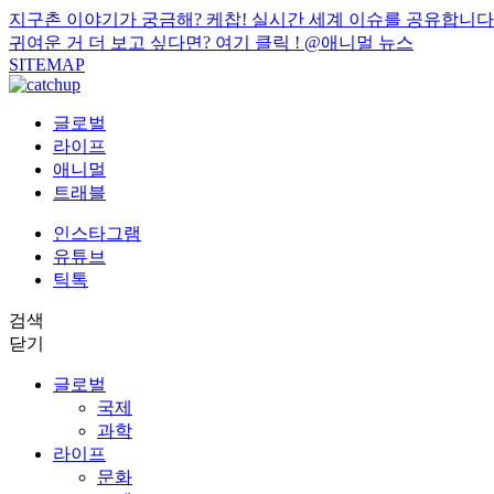
지구촌 이야기가 궁금해? 케찹! 실시간 세계 이슈를 공유합니다
귀여운 거 더 보고 싶다면? 여기 클릭 !
@애니멀 뉴스
SITEMAP
글로벌
라이프
애니멀
트래블
인스타그램
유튜브
틱톡
검색
닫기
글로벌
국제
과학
라이프
문화