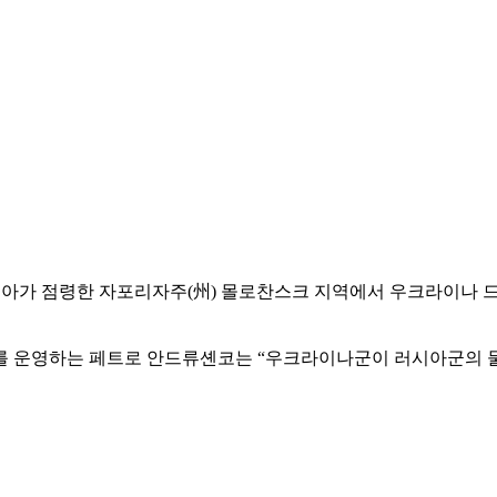
시아가 점령한 자포리자주(州) 몰로찬스크 지역에서 우크라이나 드
를 운영하는 페트로 안드류셴코는 “우크라이나군이 러시아군의 물