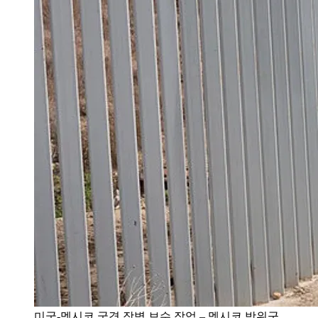
미국-멕시코 국경 장벽 보수 작업 – 멕시코 방위군