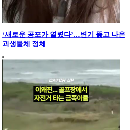
‘새로운 공포가 열렸다’…변기 뚫고 나온
괴생물체 정체