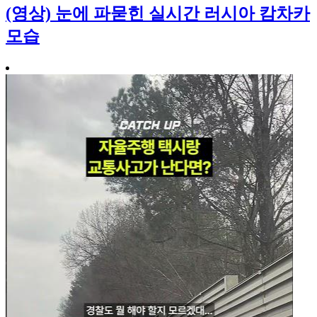
(영상) 눈에 파묻힌 실시간 러시아 캄차카
모습