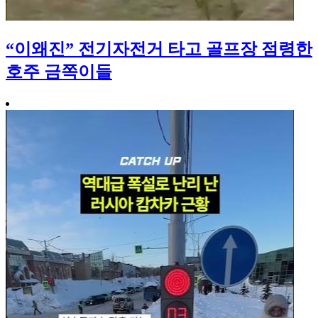
“이왜진” 전기자전거 타고 골프장 점령한
호주 금쪽이들