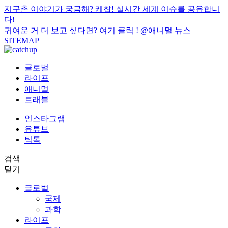
지구촌 이야기가 궁금해? 케찹! 실시간 세계 이슈를 공유합니
다!
귀여운 거 더 보고 싶다면? 여기 클릭 !
@애니멀 뉴스
SITEMAP
글로벌
라이프
애니멀
트래블
인스타그램
유튜브
틱톡
검색
닫기
글로벌
국제
과학
라이프