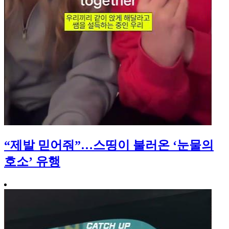
“제발 믿어줘”…스띵이 불러온 ‘눈물의
호소’ 유행