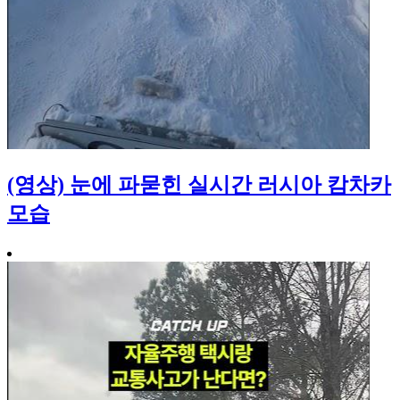
(영상) 눈에 파묻힌 실시간 러시아 캄차카
모습