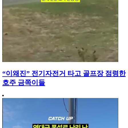
“이왜진” 전기자전거 타고 골프장 점령한
호주 금쪽이들