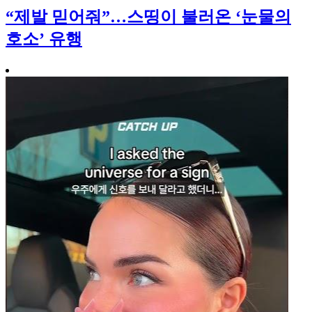
“제발 믿어줘”…스띵이 불러온 ‘눈물의
호소’ 유행