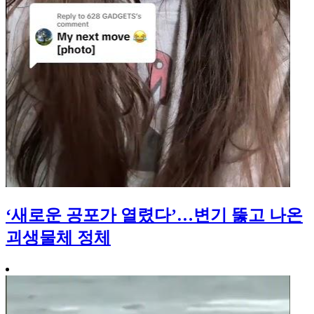
‘새로운 공포가 열렸다’…변기 뚫고 나온
괴생물체 정체