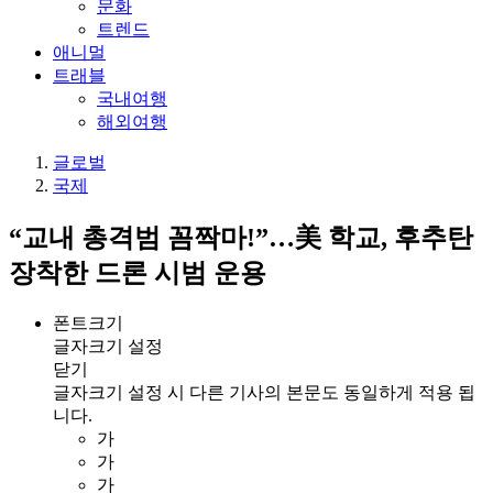
문화
트렌드
애니멀
트래블
국내여행
해외여행
글로벌
국제
“교내 총격범 꼼짝마!”…美 학교, 후추탄
장착한 드론 시범 운용
폰트크기
글자크기 설정
닫기
글자크기 설정 시 다른 기사의 본문도 동일하게 적용 됩
니다.
가
가
가