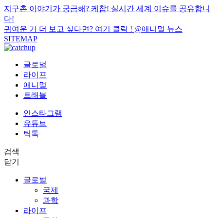
지구촌 이야기가 궁금해? 케찹! 실시간 세계 이슈를 공유합니
다!
귀여운 거 더 보고 싶다면? 여기 클릭 !
@애니멀 뉴스
SITEMAP
글로벌
라이프
애니멀
트래블
인스타그램
유튜브
틱톡
검색
닫기
글로벌
국제
과학
라이프