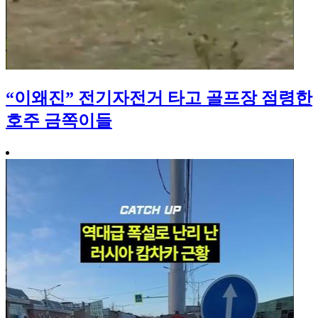
“이왜진” 전기자전거 타고 골프장 점령한
호주 금쪽이들