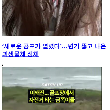
‘새로운 공포가 열렸다’…변기 뚫고 나온
괴생물체 정체