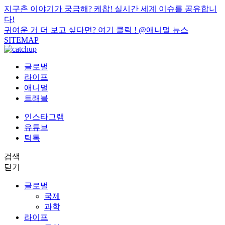
지구촌 이야기가 궁금해? 케찹! 실시간 세계 이슈를 공유합니
다!
귀여운 거 더 보고 싶다면? 여기 클릭 !
@애니멀 뉴스
SITEMAP
글로벌
라이프
애니멀
트래블
인스타그램
유튜브
틱톡
검색
닫기
글로벌
국제
과학
라이프