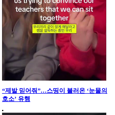
“제발 믿어줘”…스띵이 불러온 ‘눈물의
호소’ 유행