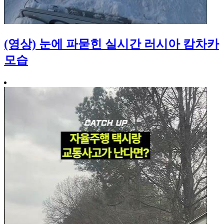
(영상) 눈에 파묻힌 실시간 러시아 캄차카
모습