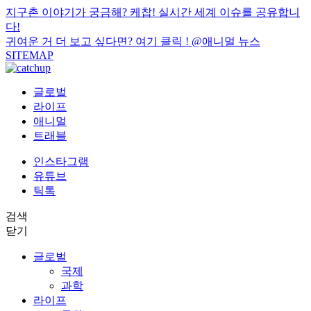
지구촌 이야기가 궁금해? 케찹! 실시간 세계 이슈를 공유합니
다!
귀여운 거 더 보고 싶다면? 여기 클릭 !
@애니멀 뉴스
SITEMAP
글로벌
라이프
애니멀
트래블
인스타그램
유튜브
틱톡
검색
닫기
글로벌
국제
과학
라이프