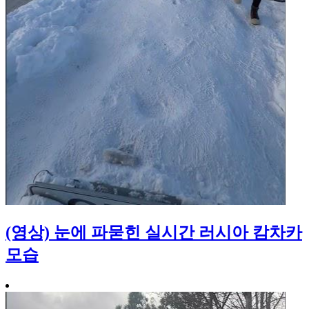
(영상) 눈에 파묻힌 실시간 러시아 캄차카
모습