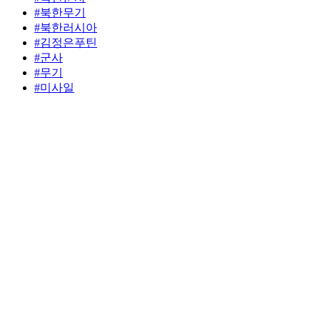
#북한무기
#북한러시아
#김정은푸틴
#군사
#무기
#미사일