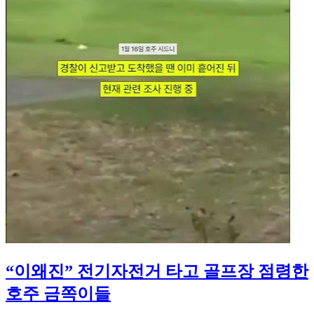
“이왜진” 전기자전거 타고 골프장 점령한
호주 금쪽이들