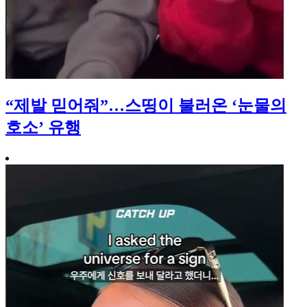
“제발 믿어줘”…스띵이 불러온 ‘눈물의
호소’ 유행