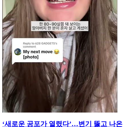
‘새로운 공포가 열렸다’…변기 뚫고 나온