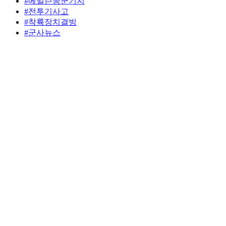
#에일슨공군기지
#전투기사고
#착륙장치결빙
#군사뉴스