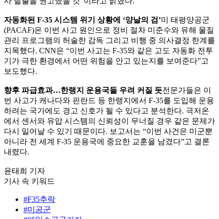
사 탈출을 권고했을 것”이라고 밝혔다.
자동화된 F-35 시스템 위기 상황에 ‘양날의 검’
미 태평양공군
(PACAF)은 이번 사고 원인으로 정비 절차 미준수와 유해 물질
관리 프로그램의 허술한 감독 그리고 비행 중 의사결정 한계를
지목했다. CNN은 “이번 사고는 F-35와 같은 고도 자동화 전투
기가 극한 환경에서 어떤 위험을 안고 있는지를 보여준다”고
보도했다.
향후 파급효과…한랭지 운용국들 우려 커질 듯
전문가들은 이
번 사고가 캐나다와 핀란드 등 한랭지에서 F-35를 도입해 운용
하려는 국가에도 경고 신호가 될 수 있다고 분석한다. 극저온
에서 센서와 유압 시스템의 신뢰성이 무너질 경우 같은 문제가
다시 일어날 수 있기 때문이다. 보고서는 “이번 사건은 미군뿐
아니라 전 세계 F-35 운용국에 중요한 교훈을 남겼다”고 결론
내렸다.
윤태희 기자
기사 속 키워드
#F35추락
#미공군