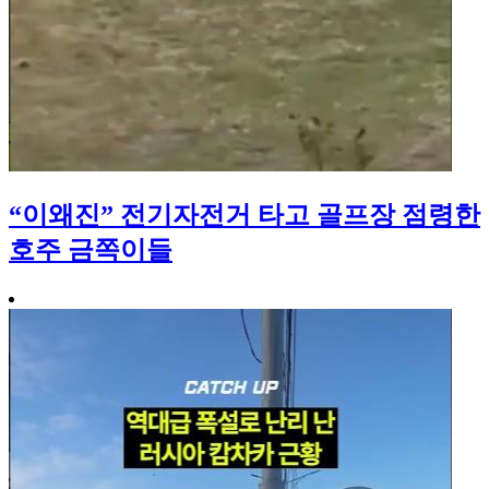
“이왜진” 전기자전거 타고 골프장 점령한
호주 금쪽이들