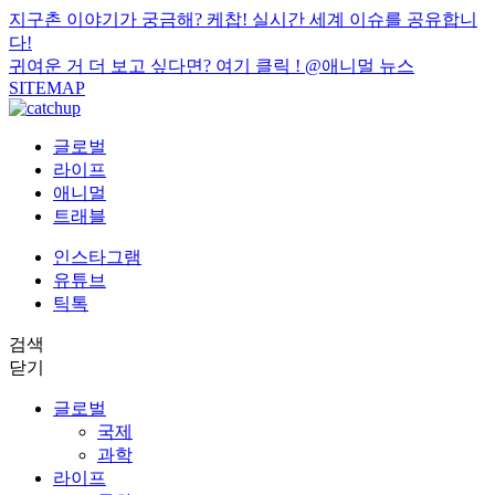
지구촌 이야기가 궁금해? 케찹! 실시간 세계 이슈를 공유합니
다!
귀여운 거 더 보고 싶다면? 여기 클릭 !
@애니멀 뉴스
SITEMAP
글로벌
라이프
애니멀
트래블
인스타그램
유튜브
틱톡
검색
닫기
글로벌
국제
과학
라이프