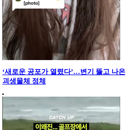
‘새로운 공포가 열렸다’…변기 뚫고 나온
괴생물체 정체