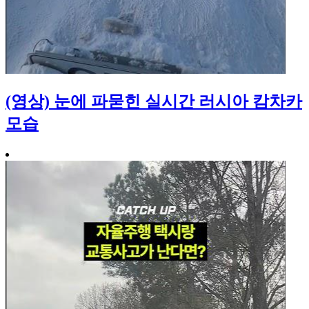
(영상) 눈에 파묻힌 실시간 러시아 캄차카
모습