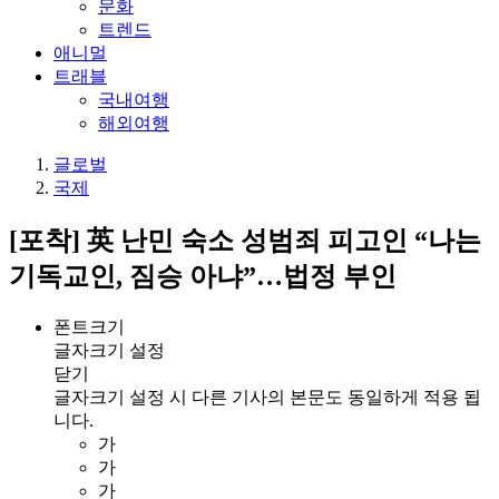
문화
트렌드
애니멀
트래블
국내여행
해외여행
글로벌
국제
[포착] 英 난민 숙소 성범죄 피고인 “나는
기독교인, 짐승 아냐”…법정 부인
폰트크기
글자크기 설정
닫기
글자크기 설정 시 다른 기사의 본문도 동일하게 적용 됩
니다.
가
가
가