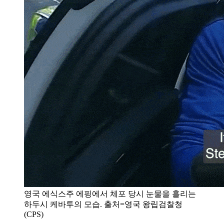
영국 에식스주 에핑에서 체포 당시 눈물을 흘리는
하두시 케바투의 모습. 출처=영국 왕립검찰청
(CPS)