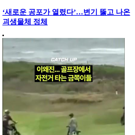
‘새로운 공포가 열렸다’…변기 뚫고 나온
괴생물체 정체