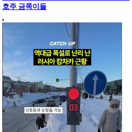
호주 금쪽이들