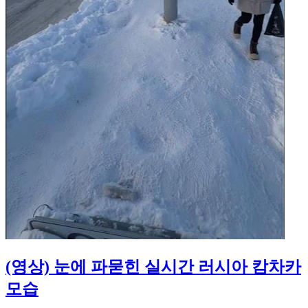
(영상) 눈에 파묻힌 실시간 러시아 캄차카
모습