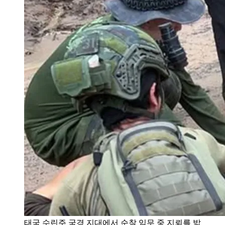
태국 수린주 국경 지대에서 순찰 임무 중 지뢰를 밟