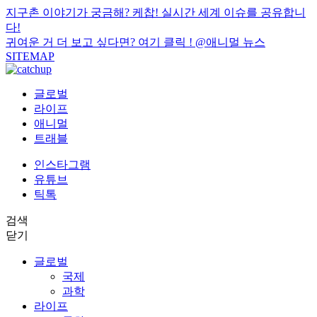
지구촌 이야기가 궁금해? 케찹! 실시간 세계 이슈를 공유합니
다!
귀여운 거 더 보고 싶다면? 여기 클릭 !
@애니멀 뉴스
SITEMAP
글로벌
라이프
애니멀
트래블
인스타그램
유튜브
틱톡
검색
닫기
글로벌
국제
과학
라이프