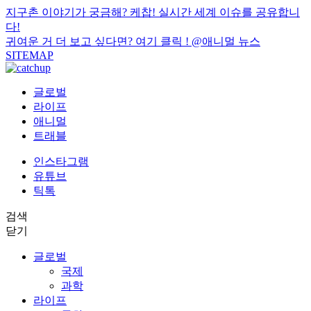
지구촌 이야기가 궁금해? 케찹! 실시간 세계 이슈를 공유합니
다!
귀여운 거 더 보고 싶다면? 여기 클릭 !
@애니멀 뉴스
SITEMAP
글로벌
라이프
애니멀
트래블
인스타그램
유튜브
틱톡
검색
닫기
글로벌
국제
과학
라이프