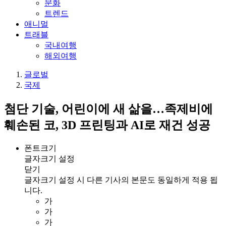
문화
트렌드
애니멀
트래블
국내여행
해외여행
글로벌
국제
첨단 기술, 어린이에 새 삶을…족제비에
훼손된 코, 3D 프린팅과 AI로 재건 성공
폰트크기
글자크기 설정
닫기
글자크기 설정 시 다른 기사의 본문도 동일하게 적용 됩
니다.
가
가
가