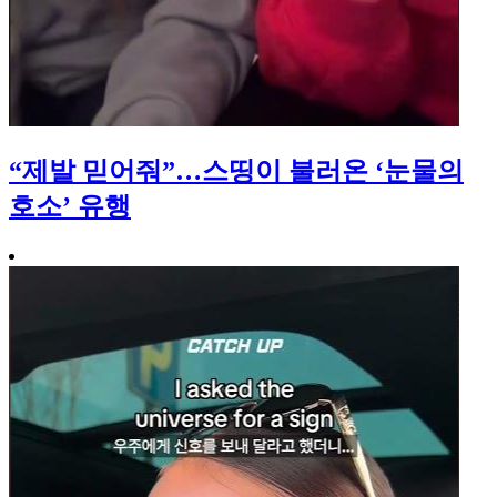
“제발 믿어줘”…스띵이 불러온 ‘눈물의
호소’ 유행