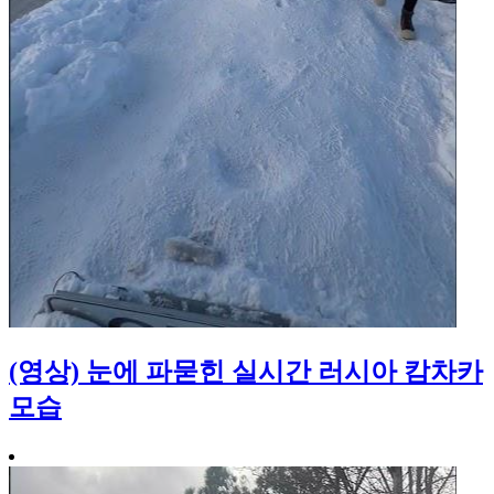
(영상) 눈에 파묻힌 실시간 러시아 캄차카
모습