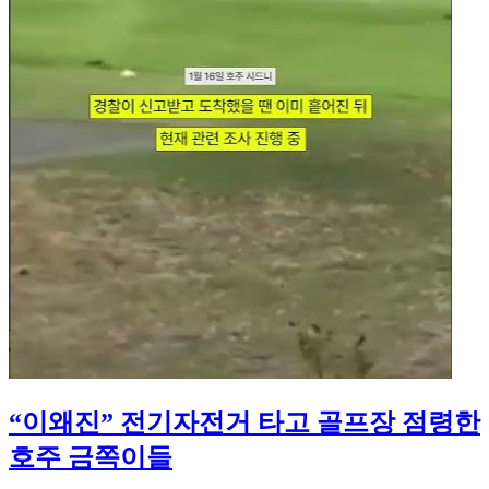
“이왜진” 전기자전거 타고 골프장 점령한
호주 금쪽이들