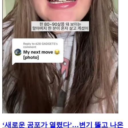
‘새로운 공포가 열렸다’…변기 뚫고 나온